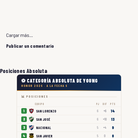
Cargar más...
Publicar un comentario
Posiciones Absoluta
⚽ CATEGORÍA ABSOLUTA DE YOUNG
HONOR 2026 · A LA FECHA 6
📊 POSICIONES
EQUIPO
PJ
DIF
PTS
14
SAN LORENZO
1
6
+6
13
SAN JOSÉ
2
6
+10
9
NACIONAL
3
5
+4
8
SAN JAVIER
4
5
0