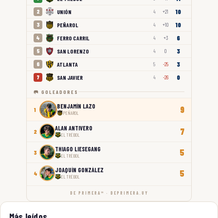
10
UNIÓN
2
4
+21
10
PEÑAROL
3
4
+10
6
FERRO CARRIL
4
4
+3
3
SAN LORENZO
5
4
0
3
ATLANTA
6
5
-25
0
SAN JAVIER
7
4
-26
🥅 GOLEADORES
BENJAMÍN LAZO
9
1
PEÑAROL
ALAN ANTIVERO
7
2
EL TRÉBOL
THIAGO LIESEGANG
5
3
EL TRÉBOL
JOAQUÍN GONZÁLEZ
5
4
EL TRÉBOL
DE PRIMERA™ · DEPRIMERA.UY
Más leídos