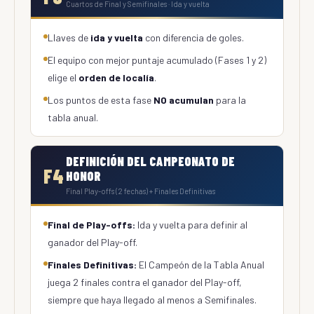
Cuartos de Final y Semifinales · Ida y vuelta
Llaves de
ida y vuelta
con diferencia de goles.
El equipo con mejor puntaje acumulado (Fases 1 y 2)
elige el
orden de localía
.
Los puntos de esta fase
NO acumulan
para la
tabla anual.
DEFINICIÓN DEL CAMPEONATO DE
F4
HONOR
Final Play-offs (2 fechas) + Finales Definitivas
Final de Play-offs:
Ida y vuelta para definir al
ganador del Play-off.
Finales Definitivas:
El Campeón de la Tabla Anual
juega 2 finales contra el ganador del Play-off,
siempre que haya llegado al menos a Semifinales.