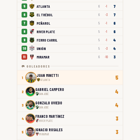
7
ATLANTA
5
6
-1
7
EL TRÉBOL
6
6
-3
6
PEÑAROL
7
5
-1
6
RIVER PLATE
8
5
-1
4
FERRO CARRIL
9
5
-1
4
UNIÓN
10
5
-3
3
MIRAMAR
11
6
-10
🥅 GOLEADORES
JUAN MINETTI
5
1
ATLANTA
GABRIEL CAMPERO
4
2
SAN JOSÉ
GONZALO UVIEDO
4
3
SAN JOSÉ
FRANCO MARTÍNEZ
3
4
RIVER PLATE
IGNACIO ROSALES
3
5
MIRAMAR