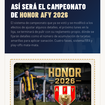
ASÍ SERÁ EL CAMPEONATO
DE
HONOR AFY 2026
El sistema de campeonato que ya se votó y se modificó a los
efectos de ajustar algunos detalles, el próximo lunes en la
liga, se terminará de pulir con su reglamento propio, dónde se
fijarán detalles como el número de acumulación de tarjetas
amarillas para aplicar sanación. Cuatro fases, sistema FIFA y
play-offs mata-mata.