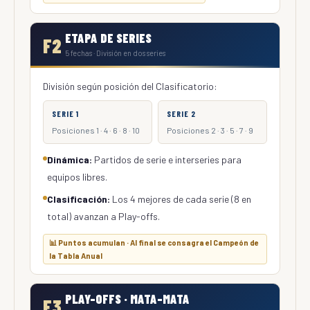
ETAPA DE SERIES
F2
5 fechas · División en dos series
División según posición del Clasificatorio:
SERIE 1
SERIE 2
Posiciones 1 · 4 · 6 · 8 · 10
Posiciones 2 · 3 · 5 · 7 · 9
Dinámica:
Partidos de serie e interseries para
equipos libres.
Clasificación:
Los 4 mejores de cada serie (8 en
total) avanzan a Play-offs.
📊 Puntos acumulan · Al final se consagra el Campeón de
la Tabla Anual
PLAY-OFFS · MATA-MATA
F3