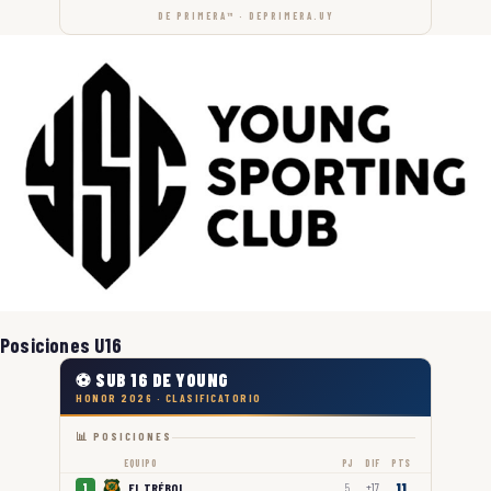
DE PRIMERA™ · DEPRIMERA.UY
Posiciones U16
⚽ SUB 16 DE YOUNG
HONOR 2026 · CLASIFICATORIO
📊 POSICIONES
EQUIPO
PJ
DIF
PTS
11
EL TRÉBOL
1
5
+17