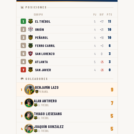
📊 POSICIONES
EQUIPO
PJ
DIF
PTS
11
EL TRÉBOL
1
5
+17
10
UNIÓN
2
4
+21
10
PEÑAROL
3
4
+10
6
FERRO CARRIL
4
4
+3
3
SAN LORENZO
5
4
0
3
ATLANTA
6
5
-25
0
SAN JAVIER
7
4
-26
🥅 GOLEADORES
BENJAMÍN LAZO
9
1
PEÑAROL
ALAN ANTIVERO
7
2
EL TRÉBOL
THIAGO LIESEGANG
5
3
EL TRÉBOL
JOAQUÍN GONZÁLEZ
5
4
EL TRÉBOL