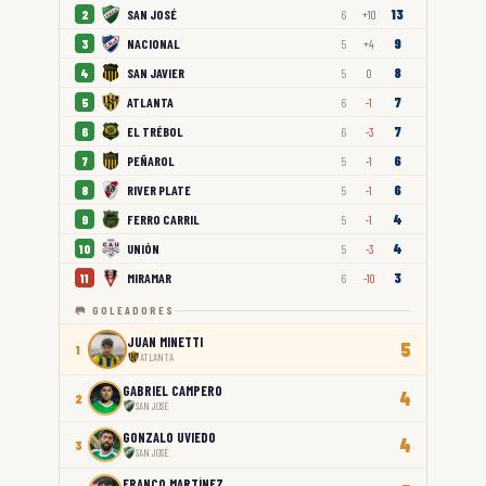
13
SAN JOSÉ
2
6
+10
9
NACIONAL
3
5
+4
8
SAN JAVIER
4
5
0
7
ATLANTA
5
6
-1
7
EL TRÉBOL
6
6
-3
6
PEÑAROL
7
5
-1
6
RIVER PLATE
8
5
-1
4
FERRO CARRIL
9
5
-1
4
UNIÓN
10
5
-3
3
MIRAMAR
11
6
-10
🥅 GOLEADORES
JUAN MINETTI
5
1
ATLANTA
GABRIEL CAMPERO
4
2
SAN JOSÉ
GONZALO UVIEDO
4
3
SAN JOSÉ
FRANCO MARTÍNEZ