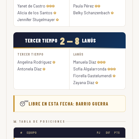
Yanet de Castro
Paula Pérez
⚽⚽⚽
⚽⚽
Alicia de los Santos
Belky Schanzenbach
⚽
⚽
Jennifer Stugelmayer
⚽
2 — 8
TERCER TIEMPO
LANÚS
TERCER TIEMPO
LANÚS
Angelina Rodríguez
Manuela Díaz
⚽
⚽⚽⚽
Antonela Díaz
Sofía Algalarronda
⚽
⚽⚽⚽
Fiorella Gastelumendi
⚽
Zayana Díaz
⚽
😴
LIBRE EN ESTA FECHA: BARRIO GUERRA
📊 TABLA DE POSICIONES
#
EQUIPO
PJ
DIF
PTS