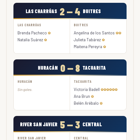
2 — 4
LAS CHARRÚAS
BUITRES
LAS CHARRÚAS
BUITRES
Brenda Pacheco
Angelina de los Santos
⚽
⚽⚽
Natalia Suárez
Julieta Tabárez
⚽
⚽
Maitena Pereyra
⚽
0 — 8
HURACÁN
TACUARITA
HURACÁN
TACUARITA
Victoria Badell
Sin goles.
⚽⚽⚽⚽⚽⚽
Ana Brun
⚽
Belén Arébalo
⚽
5 — 3
RIVER SAN JAVIER
CENTRAL
RIVER SAN JAVIER
CENTRAL