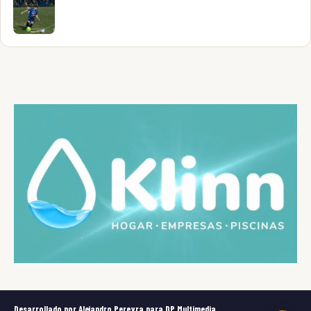
Desarrollado por Alejandro Pereyra para DP Multimedia