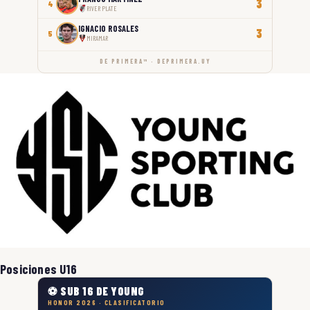
3
4
RIVER PLATE
IGNACIO ROSALES
3
5
MIRAMAR
DE PRIMERA™ · DEPRIMERA.UY
Posiciones U16
⚽ SUB 16 DE YOUNG
HONOR 2026 · CLASIFICATORIO