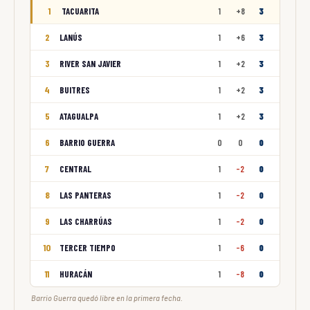
1
TACUARITA
1
+8
3
2
LANÚS
1
+6
3
3
RIVER SAN JAVIER
1
+2
3
4
BUITRES
1
+2
3
5
ATAGUALPA
1
+2
3
6
BARRIO GUERRA
0
0
0
7
CENTRAL
1
-2
0
8
LAS PANTERAS
1
-2
0
9
LAS CHARRÚAS
1
-2
0
10
TERCER TIEMPO
1
-6
0
11
HURACÁN
1
-8
0
Barrio Guerra quedó libre en la primera fecha.