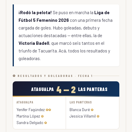
¡Rodó la pelota!
Se puso en marcha la
Liga de
Fútbol 5 Femenino 2026
con una primera fecha
cargada de goles. Hubo goleadas, debuts y
actuaciones destacadas — entre ellas, la de
Victoria Badell
, que marcó seis tantos en el
triunfo de Tacuarita. Acá, todos los resultados y
goleadoras.
⚽ RESULTADOS Y GOLEADORAS · FECHA 1
4 — 2
ATAGUALPA
LAS PANTERAS
ATAGUALPA
LAS PANTERAS
Yenifer Fagúndez
Blanca Duré
⚽⚽
⚽
Martina López
Jessica Villamil
⚽
⚽
Sandra Delgado
⚽