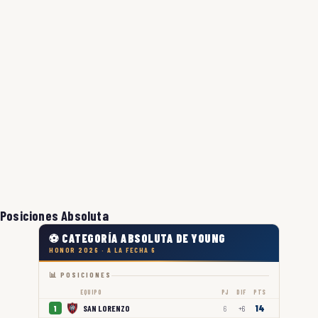
Posiciones Absoluta
⚽ CATEGORÍA ABSOLUTA DE YOUNG
HONOR 2026 · A LA FECHA 6
📊 POSICIONES
EQUIPO
PJ
DIF
PTS
14
SAN LORENZO
1
6
+6