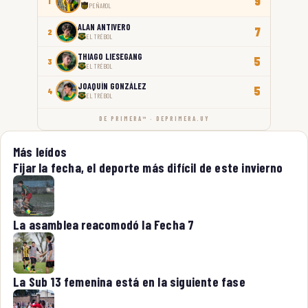
9
1
PEÑAROL
ALAN ANTIVERO
7
2
EL TRÉBOL
THIAGO LIESEGANG
5
3
EL TRÉBOL
JOAQUÍN GONZÁLEZ
5
4
EL TRÉBOL
DE PRIMERA™ · DEPRIMERA.UY
Más leídos
Fijar la fecha, el deporte más difícil de este invierno
La asamblea reacomodó la Fecha 7
La Sub 13 femenina está en la siguiente fase