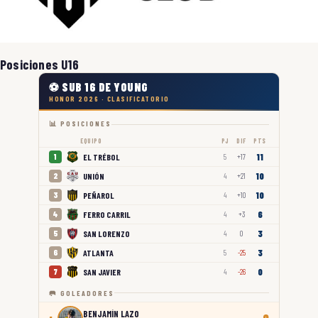
Posiciones U16
⚽ SUB 16 DE YOUNG
HONOR 2026 · CLASIFICATORIO
📊 POSICIONES
EQUIPO
PJ
DIF
PTS
11
EL TRÉBOL
1
5
+17
10
UNIÓN
2
4
+21
10
PEÑAROL
3
4
+10
6
FERRO CARRIL
4
4
+3
3
SAN LORENZO
5
4
0
3
ATLANTA
6
5
-25
0
SAN JAVIER
7
4
-26
🥅 GOLEADORES
BENJAMÍN LAZO