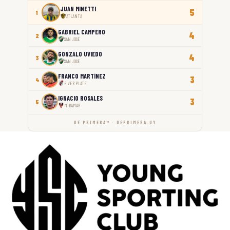
JUAN MINETTI
5
1
ATLANTA
GABRIEL CAMPERO
4
2
SAN JOSÉ
GONZALO UVIEDO
4
3
SAN JOSÉ
FRANCO MARTÍNEZ
3
4
RIVER PLATE
IGNACIO ROSALES
3
5
MIRAMAR
DE PRIMERA™ · DEPRIMERA.UY