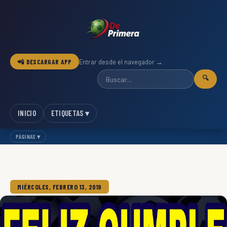
📲 DESCARGAR APP
Entrar desde el navegador →
🔍
INICIO
ETIQUETAS ▾
PÁGINAS ▾
MIÉRCOLES, FEBRERO 13, 2019