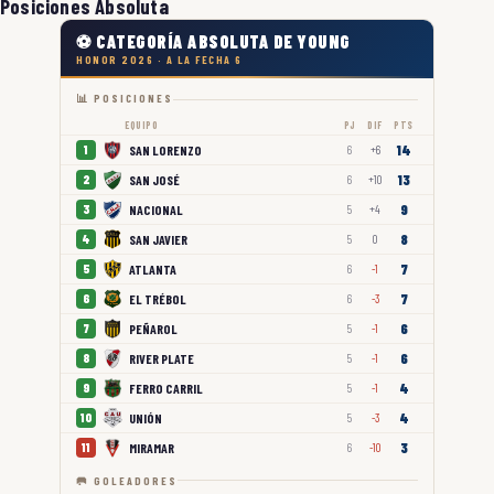
Posiciones Absoluta
⚽ CATEGORÍA ABSOLUTA DE YOUNG
HONOR 2026 · A LA FECHA 6
📊 POSICIONES
EQUIPO
PJ
DIF
PTS
14
SAN LORENZO
1
6
+6
13
SAN JOSÉ
2
6
+10
9
NACIONAL
3
5
+4
8
SAN JAVIER
4
5
0
7
ATLANTA
5
6
-1
7
EL TRÉBOL
6
6
-3
6
PEÑAROL
7
5
-1
6
RIVER PLATE
8
5
-1
4
FERRO CARRIL
9
5
-1
4
UNIÓN
10
5
-3
3
MIRAMAR
11
6
-10
🥅 GOLEADORES