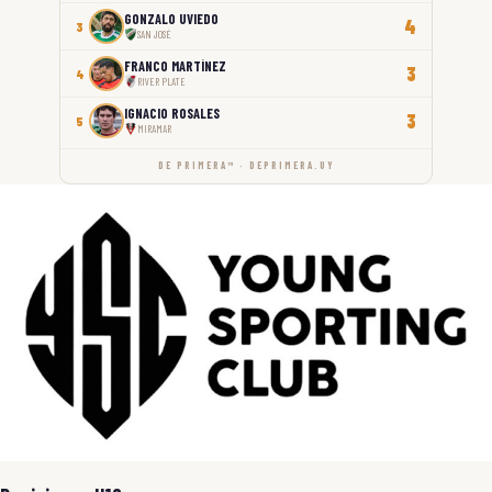
GONZALO UVIEDO
4
3
SAN JOSÉ
FRANCO MARTÍNEZ
3
4
RIVER PLATE
IGNACIO ROSALES
3
5
MIRAMAR
DE PRIMERA™ · DEPRIMERA.UY