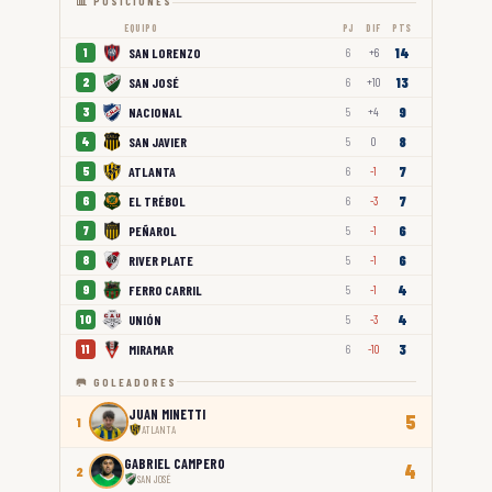
📊 POSICIONES
EQUIPO
PJ
DIF
PTS
14
SAN LORENZO
1
6
+6
13
SAN JOSÉ
2
6
+10
9
NACIONAL
3
5
+4
8
SAN JAVIER
4
5
0
7
ATLANTA
5
6
-1
7
EL TRÉBOL
6
6
-3
6
PEÑAROL
7
5
-1
6
RIVER PLATE
8
5
-1
4
FERRO CARRIL
9
5
-1
4
UNIÓN
10
5
-3
3
MIRAMAR
11
6
-10
🥅 GOLEADORES
JUAN MINETTI
5
1
ATLANTA
GABRIEL CAMPERO
4
2
SAN JOSÉ