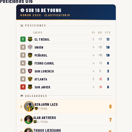
Posiciones U16
⚽ SUB 16 DE YOUNG
HONOR 2026 · CLASIFICATORIO
📊 POSICIONES
EQUIPO
PJ
DIF
PTS
11
EL TRÉBOL
1
5
+17
10
UNIÓN
2
4
+21
10
PEÑAROL
3
4
+10
6
FERRO CARRIL
4
4
+3
3
SAN LORENZO
5
4
0
3
ATLANTA
6
5
-25
0
SAN JAVIER
7
4
-26
🥅 GOLEADORES
BENJAMÍN LAZO
9
1
PEÑAROL
ALAN ANTIVERO
7
2
EL TRÉBOL
THIAGO LIESEGANG