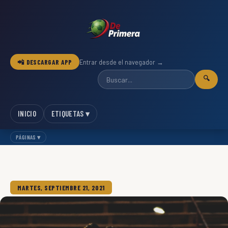
📲 DESCARGAR APP
Entrar desde el navegador →
🔍
INICIO
ETIQUETAS ▾
PÁGINAS ▾
MARTES, SEPTIEMBRE 21, 2021