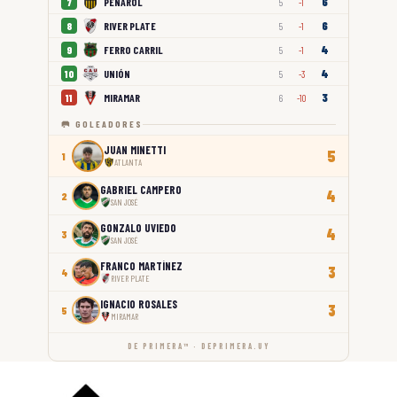
6
PEÑAROL
7
5
-1
6
RIVER PLATE
8
5
-1
4
FERRO CARRIL
9
5
-1
4
UNIÓN
10
5
-3
3
MIRAMAR
11
6
-10
🥅 GOLEADORES
JUAN MINETTI
5
1
ATLANTA
GABRIEL CAMPERO
4
2
SAN JOSÉ
GONZALO UVIEDO
4
3
SAN JOSÉ
FRANCO MARTÍNEZ
3
4
RIVER PLATE
IGNACIO ROSALES
3
5
MIRAMAR
DE PRIMERA™ · DEPRIMERA.UY