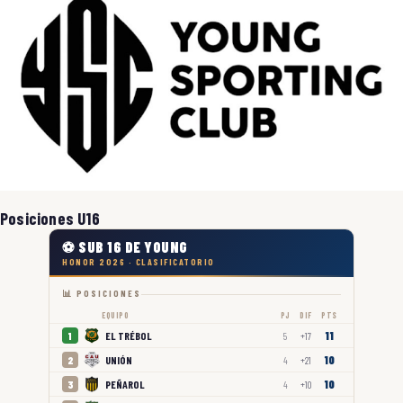
Posiciones U16
⚽ SUB 16 DE YOUNG
HONOR 2026 · CLASIFICATORIO
📊 POSICIONES
EQUIPO
PJ
DIF
PTS
11
EL TRÉBOL
1
5
+17
10
UNIÓN
2
4
+21
10
PEÑAROL
3
4
+10