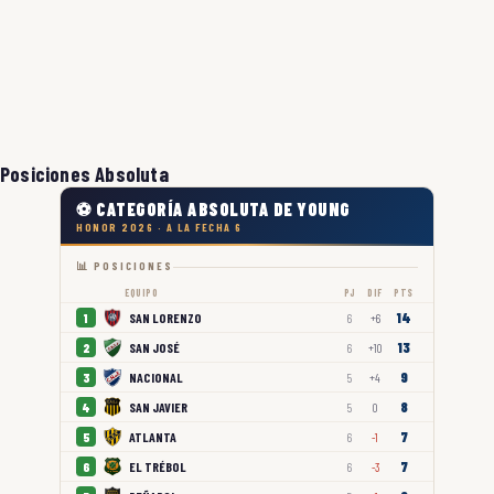
Posiciones Absoluta
⚽ CATEGORÍA ABSOLUTA DE YOUNG
HONOR 2026 · A LA FECHA 6
📊 POSICIONES
EQUIPO
PJ
DIF
PTS
14
SAN LORENZO
1
6
+6
13
SAN JOSÉ
2
6
+10
9
NACIONAL
3
5
+4
8
SAN JAVIER
4
5
0
7
ATLANTA
5
6
-1
7
EL TRÉBOL
6
6
-3