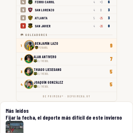
6
FERRO CARRIL
4
4
+3
3
SAN LORENZO
5
4
0
3
ATLANTA
6
5
-25
0
SAN JAVIER
7
4
-26
🥅 GOLEADORES
BENJAMÍN LAZO
9
1
PEÑAROL
ALAN ANTIVERO
7
2
EL TRÉBOL
THIAGO LIESEGANG
5
3
EL TRÉBOL
JOAQUÍN GONZÁLEZ
5
4
EL TRÉBOL
DE PRIMERA™ · DEPRIMERA.UY
Más leídos
Fijar la fecha, el deporte más difícil de este invierno