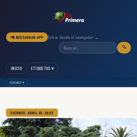
📲 DESCARGAR APP
Entrar desde el navegador →
🔍
INICIO
ETIQUETAS ▾
PÁGINAS ▾
VIERNES, ABRIL 01, 2022