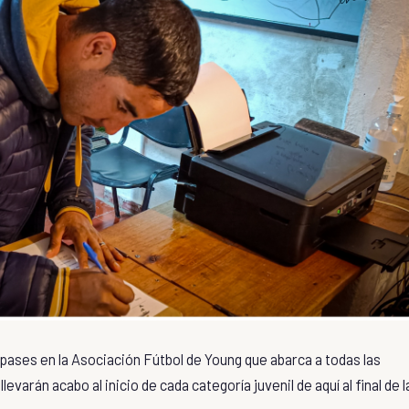
 pases en la Asociación Fútbol de Young que abarca a todas las
varán acabo al inicio de cada categoría juvenil de aquí al final de l