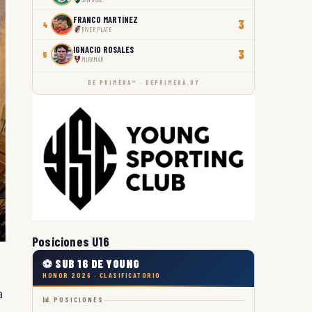
FRANCO MARTÍNEZ
3
4
RIVER PLATE
IGNACIO ROSALES
3
5
MIRAMAR
DE PRIMERA™ · DEPRIMERA.UY
Posiciones U16
⚽ SUB 16 DE YOUNG
HONOR 2026 · CLASIFICATORIO
a
📊 POSICIONES