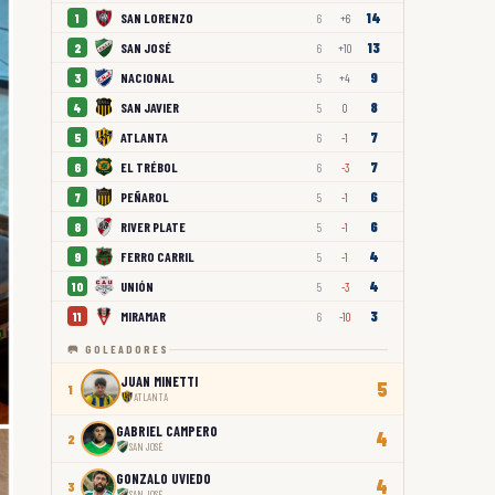
14
SAN LORENZO
1
6
+6
13
SAN JOSÉ
2
6
+10
9
NACIONAL
3
5
+4
8
SAN JAVIER
4
5
0
7
ATLANTA
5
6
-1
7
EL TRÉBOL
6
6
-3
6
PEÑAROL
7
5
-1
6
RIVER PLATE
8
5
-1
4
FERRO CARRIL
9
5
-1
4
UNIÓN
10
5
-3
3
MIRAMAR
11
6
-10
🥅 GOLEADORES
JUAN MINETTI
5
1
ATLANTA
GABRIEL CAMPERO
4
2
SAN JOSÉ
GONZALO UVIEDO
4
3
SAN JOSÉ