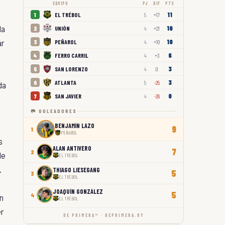
EQUIPO
PJ
DIF
PTS
11
EL TRÉBOL
1
5
+17
la
10
UNIÓN
2
4
+21
ar
10
PEÑAROL
3
4
+10
6
FERRO CARRIL
4
4
+3
3
SAN LORENZO
5
4
0
3
ATLANTA
6
5
-25
da
0
SAN JAVIER
7
4
-26
🥅 GOLEADORES
BENJAMÍN LAZO
9
1
PEÑAROL
s
ALAN ANTIVERO
7
2
de
EL TRÉBOL
.
THIAGO LIESEGANG
5
3
EL TRÉBOL
JOAQUÍN GONZÁLEZ
5
4
on
EL TRÉBOL
er
DE PRIMERA™ · DEPRIMERA.UY