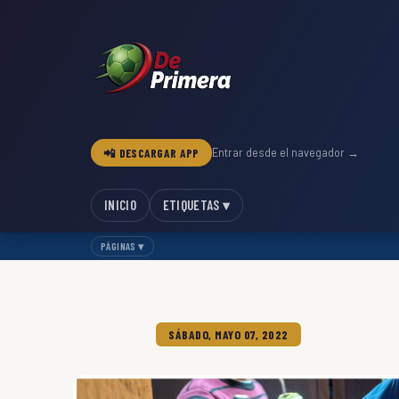
📲 DESCARGAR APP
Entrar desde el navegador →
INICIO
ETIQUETAS ▾
PÁGINAS ▾
SÁBADO, MAYO 07, 2022