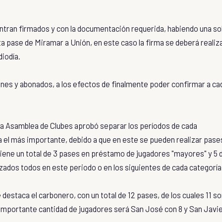
entran firmados y con la documentación requerida, habiendo una so
ita pase de Miramar a Unión, en este caso la firma se deberá realiz
diodía.
unes y abonados, a los efectos de finalmente poder confirmar a ca
 la Asamblea de Clubes aprobó separar los períodos de cada
a el más importante, debido a que en este se pueden realizar pase
 tiene un total de 3 pases en préstamo de jugadores "mayores" y 5 
zados todos en este periodo o en los siguientes de cada categoría
estaca el carbonero, con un total de 12 pases, de los cuales 11 s
a importante cantidad de jugadores será San José con 8 y San Javi