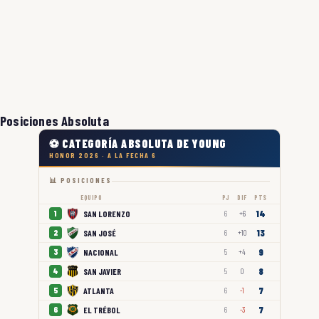
Posiciones Absoluta
⚽ CATEGORÍA ABSOLUTA DE YOUNG
HONOR 2026 · A LA FECHA 6
📊 POSICIONES
EQUIPO
PJ
DIF
PTS
14
SAN LORENZO
1
6
+6
13
SAN JOSÉ
2
6
+10
9
NACIONAL
3
5
+4
8
SAN JAVIER
4
5
0
7
ATLANTA
5
6
-1
7
EL TRÉBOL
6
6
-3