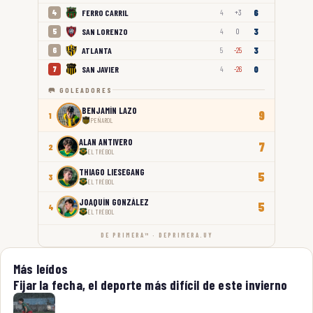
6
FERRO CARRIL
4
4
+3
3
SAN LORENZO
5
4
0
3
ATLANTA
6
5
-25
0
SAN JAVIER
7
4
-26
🥅 GOLEADORES
BENJAMÍN LAZO
9
1
PEÑAROL
ALAN ANTIVERO
7
2
EL TRÉBOL
THIAGO LIESEGANG
5
3
EL TRÉBOL
JOAQUÍN GONZÁLEZ
5
4
EL TRÉBOL
DE PRIMERA™ · DEPRIMERA.UY
Más leídos
Fijar la fecha, el deporte más difícil de este invierno