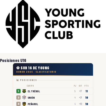
Posiciones U16
⚽ SUB 16 DE YOUNG
HONOR 2026 · CLASIFICATORIO
📊 POSICIONES
EQUIPO
PJ
DIF
PTS
11
EL TRÉBOL
1
5
+17
10
UNIÓN
2
4
+21
10
PEÑAROL
3
4
+10