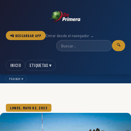
📲 DESCARGAR APP
Entrar desde el navegador →
🔍
INICIO
ETIQUETAS ▾
PÁGINAS ▾
LUNES, MAYO 02, 2022