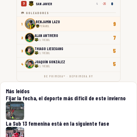
0
SAN JAVIER
7
4
-26
🥅 GOLEADORES
BENJAMÍN LAZO
9
1
PEÑAROL
ALAN ANTIVERO
7
2
EL TRÉBOL
THIAGO LIESEGANG
5
3
EL TRÉBOL
JOAQUÍN GONZÁLEZ
5
4
EL TRÉBOL
DE PRIMERA™ · DEPRIMERA.UY
Más leídos
Fijar la fecha, el deporte más difícil de este invierno
La Sub 13 femenina está en la siguiente fase