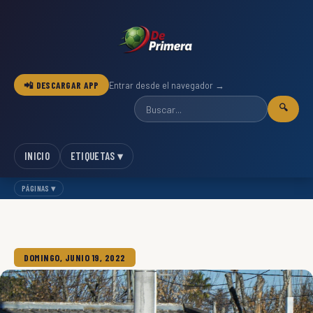
📲 DESCARGAR APP
Entrar desde el navegador →
🔍
INICIO
ETIQUETAS ▾
PÁGINAS ▾
DOMINGO, JUNIO 19, 2022