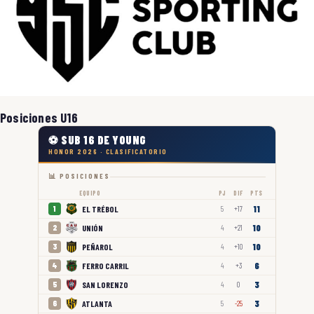
Posiciones U16
⚽ SUB 16 DE YOUNG
HONOR 2026 · CLASIFICATORIO
📊 POSICIONES
EQUIPO
PJ
DIF
PTS
11
EL TRÉBOL
1
5
+17
10
UNIÓN
2
4
+21
10
PEÑAROL
3
4
+10
6
FERRO CARRIL
4
4
+3
3
SAN LORENZO
5
4
0
3
ATLANTA
6
5
-25