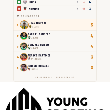
4
UNIÓN
10
5
-3
3
MIRAMAR
11
6
-10
🥅 GOLEADORES
JUAN MINETTI
5
1
ATLANTA
GABRIEL CAMPERO
4
2
SAN JOSÉ
GONZALO UVIEDO
4
3
SAN JOSÉ
FRANCO MARTÍNEZ
3
4
RIVER PLATE
IGNACIO ROSALES
3
5
MIRAMAR
DE PRIMERA™ · DEPRIMERA.UY