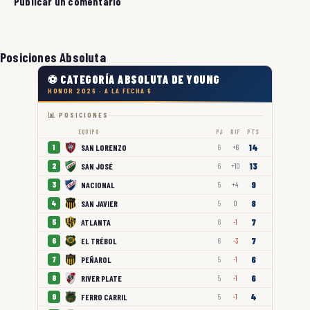
Publicar un comentario
Posiciones Absoluta
⚽ CATEGORÍA ABSOLUTA DE YOUNG
HONOR 2026 · A LA FECHA 6
📊 POSICIONES
EQUIPO
PJ
DIF
PTS
14
SAN LORENZO
1
6
+6
13
SAN JOSÉ
2
6
+10
9
NACIONAL
3
5
+4
8
SAN JAVIER
4
5
0
7
ATLANTA
5
6
-1
7
EL TRÉBOL
6
6
-3
6
PEÑAROL
7
5
-1
6
RIVER PLATE
8
5
-1
4
FERRO CARRIL
9
5
-1