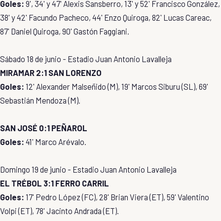
Goles:
9', 34' y 47' Alexis Sansberro, 13' y 52' Francisco González,
38' y 42' Facundo Pacheco, 44' Enzo Quiroga, 82' Lucas Careac,
87' Daniel Quiroga, 90' Gastón Faggiani.
Sábado 18 de junio - Estadio Juan Antonio Lavalleja
MIRAMAR 2:1 SAN LORENZO
Goles:
12' Alexander Malseñido (M), 19' Marcos Siburu (SL), 69'
Sebastián Mendoza (M).
SAN JOSÉ 0:1 PEÑAROL
Goles:
41' Marco Arévalo.
Domingo 19 de junio - Estadio Juan Antonio Lavalleja
EL TRÉBOL 3:1 FERRO CARRIL
Goles:
17' Pedro López (FC), 28' Brian Viera (ET), 59' Valentino
Volpi (ET), 78' Jacinto Andrada (ET).