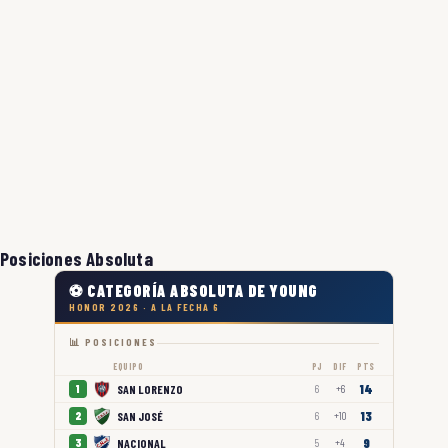
Posiciones Absoluta
⚽ CATEGORÍA ABSOLUTA DE YOUNG
HONOR 2026 · A LA FECHA 6
📊 POSICIONES
EQUIPO
PJ
DIF
PTS
14
SAN LORENZO
1
6
+6
13
SAN JOSÉ
2
6
+10
9
NACIONAL
3
5
+4