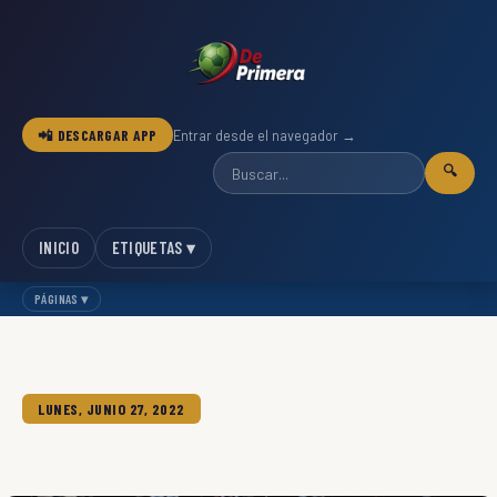
📲 DESCARGAR APP
Entrar desde el navegador →
🔍
INICIO
ETIQUETAS ▾
PÁGINAS ▾
LUNES, JUNIO 27, 2022