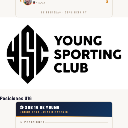
3
5
MIRAMAR
DE PRIMERA™ · DEPRIMERA.UY
Posiciones U16
⚽ SUB 16 DE YOUNG
HONOR 2026 · CLASIFICATORIO
📊 POSICIONES