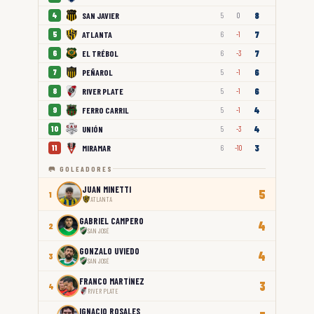
8
SAN JAVIER
4
5
0
7
ATLANTA
5
6
-1
7
EL TRÉBOL
6
6
-3
6
PEÑAROL
7
5
-1
6
RIVER PLATE
8
5
-1
4
FERRO CARRIL
9
5
-1
4
UNIÓN
10
5
-3
3
MIRAMAR
11
6
-10
🥅 GOLEADORES
JUAN MINETTI
5
1
ATLANTA
GABRIEL CAMPERO
4
2
SAN JOSÉ
GONZALO UVIEDO
4
3
SAN JOSÉ
FRANCO MARTÍNEZ
3
4
RIVER PLATE
IGNACIO ROSALES