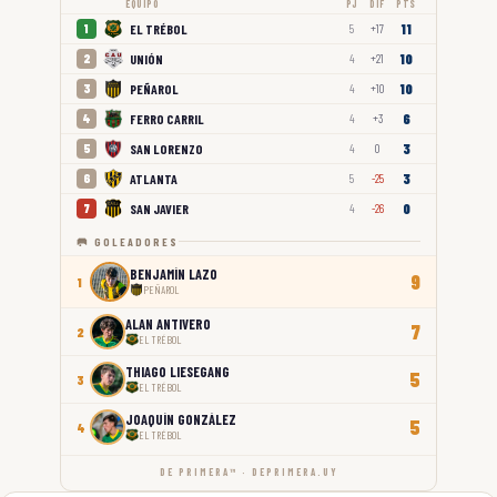
EQUIPO
PJ
DIF
PTS
11
EL TRÉBOL
1
5
+17
10
UNIÓN
2
4
+21
10
PEÑAROL
3
4
+10
6
FERRO CARRIL
4
4
+3
3
SAN LORENZO
5
4
0
3
ATLANTA
6
5
-25
0
SAN JAVIER
7
4
-26
🥅 GOLEADORES
BENJAMÍN LAZO
9
1
PEÑAROL
ALAN ANTIVERO
7
2
EL TRÉBOL
THIAGO LIESEGANG
5
3
EL TRÉBOL
JOAQUÍN GONZÁLEZ
5
4
EL TRÉBOL
DE PRIMERA™ · DEPRIMERA.UY