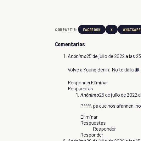
COMPARTIR:
FACEBOOK
X
WHATSAPP
Comentarios
Anónimo
25 de julio de 2022 a las 2
Volve a Young Berlín! No te da la ⛽️
Responder
Eliminar
Respuestas
Anónimo
25 de julio de 2022 a
Pffff, pa que nos afannen, 
Eliminar
Respuestas
Responder
Responder
Anónimo
26 de julio de 2022 a las 1