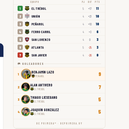
EQUIPO
PJ
DIF
PTS
11
EL TRÉBOL
1
5
+17
10
UNIÓN
2
4
+21
10
PEÑAROL
3
4
+10
6
FERRO CARRIL
4
4
+3
3
SAN LORENZO
5
4
0
3
ATLANTA
6
5
-25
0
SAN JAVIER
7
4
-26
🥅 GOLEADORES
BENJAMÍN LAZO
9
1
PEÑAROL
ALAN ANTIVERO
7
2
EL TRÉBOL
THIAGO LIESEGANG
5
3
EL TRÉBOL
JOAQUÍN GONZÁLEZ
5
4
EL TRÉBOL
DE PRIMERA™ · DEPRIMERA.UY