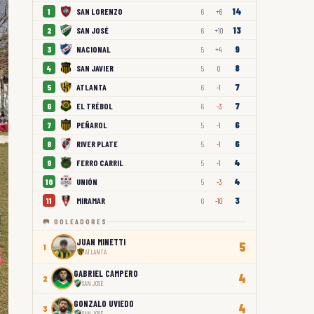
14
SAN LORENZO
1
6
+6
13
SAN JOSÉ
2
6
+10
9
NACIONAL
3
5
+4
8
SAN JAVIER
4
5
0
7
ATLANTA
5
6
-1
7
EL TRÉBOL
6
6
-3
6
PEÑAROL
7
5
-1
6
RIVER PLATE
8
5
-1
4
FERRO CARRIL
9
5
-1
4
UNIÓN
10
5
-3
3
MIRAMAR
11
6
-10
🥅 GOLEADORES
JUAN MINETTI
5
1
ATLANTA
GABRIEL CAMPERO
4
2
SAN JOSÉ
GONZALO UVIEDO
4
3
SAN JOSÉ