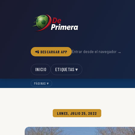
📲 DESCARGAR APP
Entrar desde el navegador →
INICIO
ETIQUETAS ▾
PÁGINAS ▾
LUNES, JULIO 25, 2022