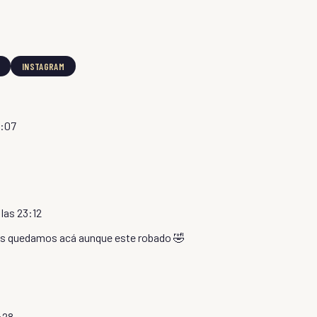
INSTAGRAM
3:07
 las 23:12
nos quedamos acá aunque este robado 🤣
3:28