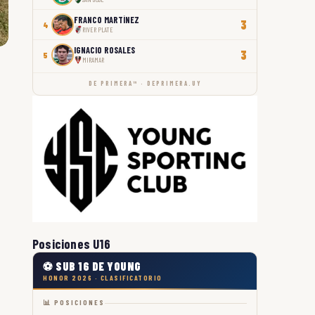
FRANCO MARTÍNEZ
3
4
RIVER PLATE
IGNACIO ROSALES
3
5
MIRAMAR
DE PRIMERA™ · DEPRIMERA.UY
Posiciones U16
⚽ SUB 16 DE YOUNG
HONOR 2026 · CLASIFICATORIO
📊 POSICIONES