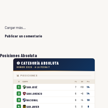
Cargar más...
Publicar un comentario
Posiciones Absoluta
⚽ CATEGORÍA ABSOLUTA
HONOR 2026 · A LA FECHA 7
📊 POSICIONES
#
EQUIPO
PJ
Dif
Pts
SAN JOSÉ
1
7
+10
14
SAN LORENZO
2
6
+6
14
NACIONAL
3
6
+4
10
SAN JAVIER
4
5
0
8