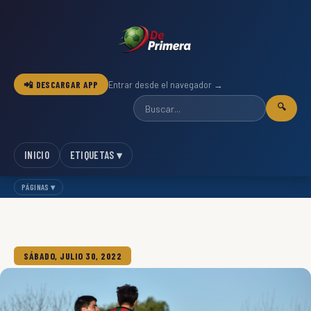
📲 DESCARGAR APP
Entrar desde el navegador →
🔍
INICIO
ETIQUETAS ▾
PÁGINAS ▾
SÁBADO, JULIO 30, 2022