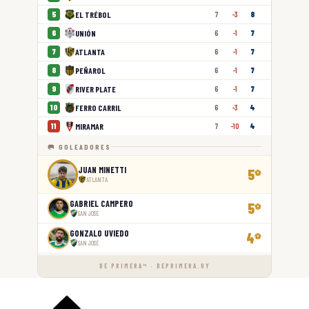
EL TRÉBOL
5
7
-3
8
UNIÓN
6
6
-1
7
ATLANTA
7
6
-1
7
PEÑAROL
8
6
-1
7
RIVER PLATE
9
6
-1
7
FERRO CARRIL
10
6
-3
4
MIRAMAR
11
7
-10
4
🥅 GOLEADORES
JUAN MINETTI
5
⚽
ATLANTA
GABRIEL CAMPERO
5
⚽
SAN JOSÉ
GONZALO UVIEDO
4
⚽
SAN JOSÉ
DE PRIMERA™ · DEPRIMERA.UY