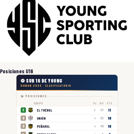
Posiciones U16
⚽ SUB 16 DE YOUNG
HONOR 2026 · CLASIFICATORIO
📊 POSICIONES
EQUIPO
PJ
DIF
PTS
11
EL TRÉBOL
1
5
+17
10
UNIÓN
2
4
+21
10
PEÑAROL
3
4
+10