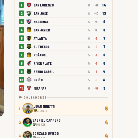
14
SAN LORENZO
1
6
+6
13
SAN JOSÉ
2
6
+10
9
NACIONAL
3
5
+4
8
SAN JAVIER
4
5
0
7
ATLANTA
5
6
-1
7
EL TRÉBOL
6
6
-3
6
PEÑAROL
7
5
-1
6
RIVER PLATE
8
5
-1
4
FERRO CARRIL
9
5
-1
4
UNIÓN
10
5
-3
3
MIRAMAR
11
6
-10
🥅 GOLEADORES
JUAN MINETTI
5
1
ATLANTA
GABRIEL CAMPERO
4
2
SAN JOSÉ
GONZALO UVIEDO
4
3
SAN JOSÉ