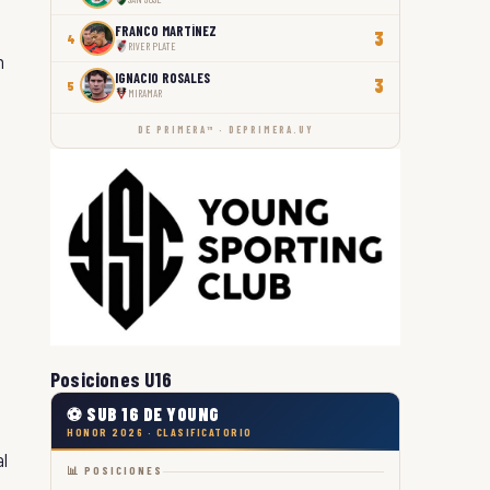
FRANCO MARTÍNEZ
3
4
RIVER PLATE
n
IGNACIO ROSALES
3
5
MIRAMAR
DE PRIMERA™ · DEPRIMERA.UY
Posiciones U16
⚽ SUB 16 DE YOUNG
HONOR 2026 · CLASIFICATORIO
al
📊 POSICIONES