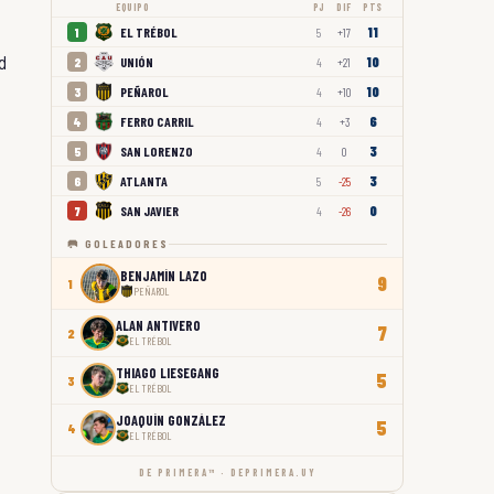
EQUIPO
PJ
DIF
PTS
11
EL TRÉBOL
1
5
+17
d
10
UNIÓN
2
4
+21
10
PEÑAROL
3
4
+10
6
FERRO CARRIL
4
4
+3
3
SAN LORENZO
5
4
0
3
ATLANTA
6
5
-25
0
SAN JAVIER
7
4
-26
🥅 GOLEADORES
BENJAMÍN LAZO
9
1
PEÑAROL
ALAN ANTIVERO
7
2
EL TRÉBOL
THIAGO LIESEGANG
5
3
EL TRÉBOL
JOAQUÍN GONZÁLEZ
5
4
EL TRÉBOL
DE PRIMERA™ · DEPRIMERA.UY