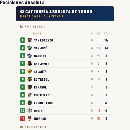
Posiciones Absoluta
⚽ CATEGORÍA ABSOLUTA DE YOUNG
HONOR 2026 · A LA FECHA 6
📊 POSICIONES
EQUIPO
PJ
DIF
PTS
14
SAN LORENZO
1
6
+6
13
SAN JOSÉ
2
6
+10
9
NACIONAL
3
5
+4
8
SAN JAVIER
4
5
0
7
ATLANTA
5
6
-1
7
EL TRÉBOL
6
6
-3
6
PEÑAROL
7
5
-1
6
RIVER PLATE
8
5
-1
4
FERRO CARRIL
9
5
-1
4
UNIÓN
10
5
-3
3
MIRAMAR
11
6
-10
🥅 GOLEADORES