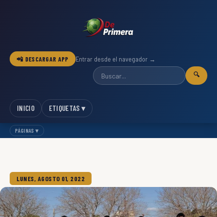
📲 DESCARGAR APP
Entrar desde el navegador →
🔍
INICIO
ETIQUETAS ▾
PÁGINAS ▾
LUNES, AGOSTO 01, 2022