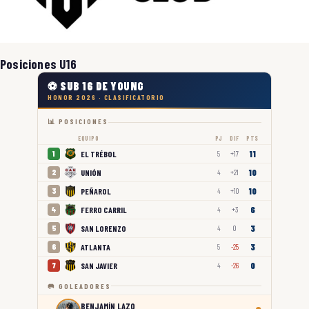
Posiciones U16
⚽ SUB 16 DE YOUNG
HONOR 2026 · CLASIFICATORIO
📊 POSICIONES
EQUIPO
PJ
DIF
PTS
11
EL TRÉBOL
1
5
+17
10
UNIÓN
2
4
+21
10
PEÑAROL
3
4
+10
6
FERRO CARRIL
4
4
+3
3
SAN LORENZO
5
4
0
3
ATLANTA
6
5
-25
0
SAN JAVIER
7
4
-26
🥅 GOLEADORES
BENJAMÍN LAZO