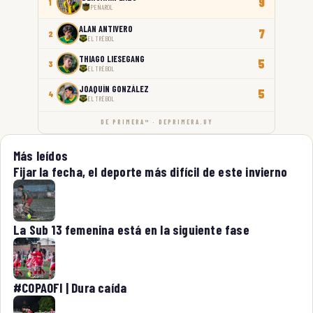
9
1
PEÑAROL
ALAN ANTIVERO
7
2
EL TRÉBOL
THIAGO LIESEGANG
5
3
EL TRÉBOL
JOAQUÍN GONZÁLEZ
5
4
EL TRÉBOL
DE PRIMERA™ · DEPRIMERA.UY
Más leídos
Fijar la fecha, el deporte más difícil de este invierno
La Sub 13 femenina está en la siguiente fase
#COPAOFI | Dura caída