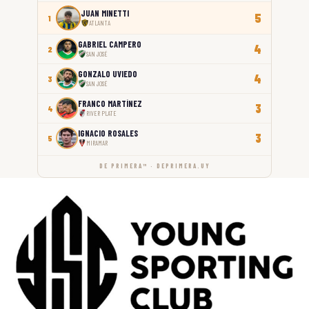
JUAN MINETTI
5
1
ATLANTA
GABRIEL CAMPERO
4
2
SAN JOSÉ
GONZALO UVIEDO
4
3
SAN JOSÉ
FRANCO MARTÍNEZ
3
4
RIVER PLATE
IGNACIO ROSALES
3
5
MIRAMAR
DE PRIMERA™ · DEPRIMERA.UY