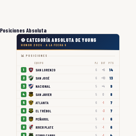
Posiciones Absoluta
⚽ CATEGORÍA ABSOLUTA DE YOUNG
HONOR 2026 · A LA FECHA 6
📊 POSICIONES
EQUIPO
PJ
DIF
PTS
14
SAN LORENZO
1
6
+6
13
SAN JOSÉ
2
6
+10
9
NACIONAL
3
5
+4
8
SAN JAVIER
4
5
0
7
ATLANTA
5
6
-1
7
EL TRÉBOL
6
6
-3
6
PEÑAROL
7
5
-1
6
RIVER PLATE
8
5
-1
4
FERRO CARRIL
9
5
-1