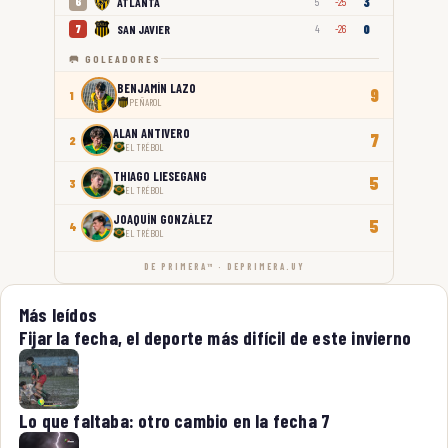
3
ATLANTA
6
5
-25
0
SAN JAVIER
7
4
-26
🥅 GOLEADORES
BENJAMÍN LAZO
9
1
PEÑAROL
ALAN ANTIVERO
7
2
EL TRÉBOL
THIAGO LIESEGANG
5
3
EL TRÉBOL
JOAQUÍN GONZÁLEZ
5
4
EL TRÉBOL
DE PRIMERA™ · DEPRIMERA.UY
Más leídos
Fijar la fecha, el deporte más difícil de este invierno
Lo que faltaba: otro cambio en la fecha 7