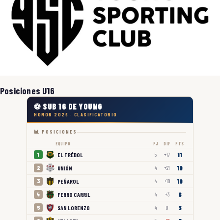
Posiciones U16
⚽ SUB 16 DE YOUNG
HONOR 2026 · CLASIFICATORIO
📊 POSICIONES
EQUIPO
PJ
DIF
PTS
11
EL TRÉBOL
1
5
+17
10
UNIÓN
2
4
+21
10
PEÑAROL
3
4
+10
6
FERRO CARRIL
4
4
+3
3
SAN LORENZO
5
4
0