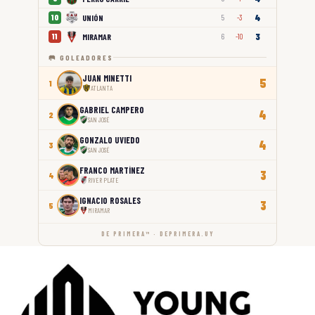
4
UNIÓN
10
5
-3
3
MIRAMAR
11
6
-10
🥅 GOLEADORES
JUAN MINETTI
5
1
ATLANTA
GABRIEL CAMPERO
4
2
SAN JOSÉ
GONZALO UVIEDO
4
3
SAN JOSÉ
FRANCO MARTÍNEZ
3
4
RIVER PLATE
IGNACIO ROSALES
3
5
MIRAMAR
DE PRIMERA™ · DEPRIMERA.UY