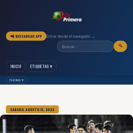
📲 DESCARGAR APP
Entrar desde el navegador →
🔍
INICIO
ETIQUETAS ▾
PÁGINAS ▾
SÁBADO, AGOSTO 13, 2022