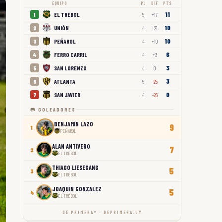
EQUIPO
PJ
DIF
PTS
11
EL TRÉBOL
1
5
+17
10
UNIÓN
2
4
+21
10
PEÑAROL
3
4
+10
6
FERRO CARRIL
4
4
+3
3
SAN LORENZO
5
4
0
3
ATLANTA
6
5
-25
0
SAN JAVIER
7
4
-26
🥅 GOLEADORES
BENJAMÍN LAZO
9
1
PEÑAROL
ALAN ANTIVERO
7
2
EL TRÉBOL
THIAGO LIESEGANG
5
3
EL TRÉBOL
JOAQUÍN GONZÁLEZ
5
4
EL TRÉBOL
DE PRIMERA™ · DEPRIMERA.UY