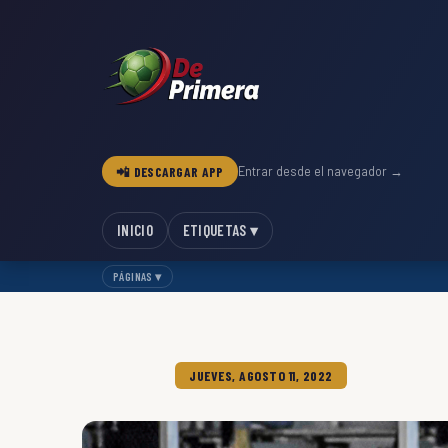
📲 DESCARGAR APP
Entrar desde el navegador →
INICIO
ETIQUETAS ▾
PÁGINAS ▾
JUEVES, AGOSTO 11, 2022