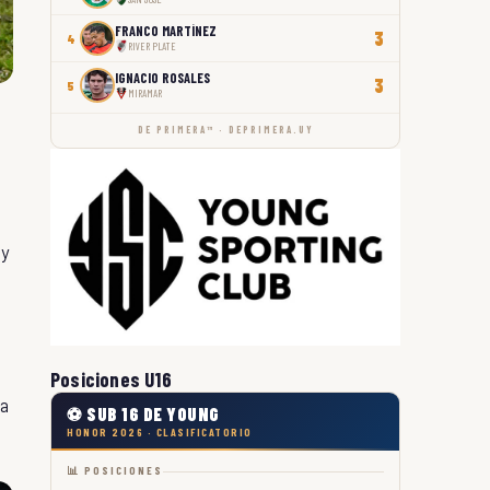
FRANCO MARTÍNEZ
3
4
RIVER PLATE
IGNACIO ROSALES
3
5
MIRAMAR
DE PRIMERA™ · DEPRIMERA.UY
 y
Posiciones U16
 a
⚽ SUB 16 DE YOUNG
HONOR 2026 · CLASIFICATORIO
📊 POSICIONES