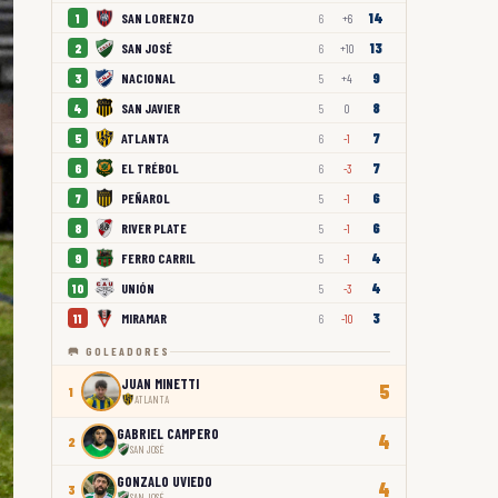
14
SAN LORENZO
1
6
+6
13
SAN JOSÉ
2
6
+10
9
NACIONAL
3
5
+4
8
SAN JAVIER
4
5
0
7
ATLANTA
5
6
-1
7
EL TRÉBOL
6
6
-3
6
PEÑAROL
7
5
-1
6
RIVER PLATE
8
5
-1
4
FERRO CARRIL
9
5
-1
4
UNIÓN
10
5
-3
3
MIRAMAR
11
6
-10
🥅 GOLEADORES
JUAN MINETTI
5
1
ATLANTA
GABRIEL CAMPERO
4
2
SAN JOSÉ
GONZALO UVIEDO
4
3
SAN JOSÉ