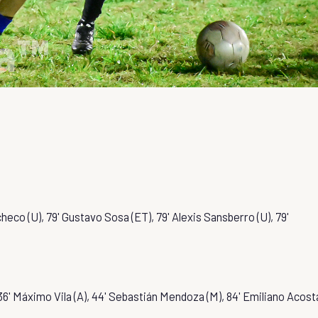
eco (U), 79' Gustavo Sosa (ET), 79' Alexis Sansberro (U), 79'
 36' Máximo Vila (A), 44' Sebastián Mendoza (M), 84' Emiliano Acost