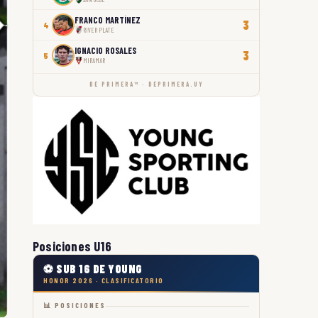
FRANCO MARTÍNEZ
3
4
RIVER PLATE
IGNACIO ROSALES
3
5
MIRAMAR
DE PRIMERA™ · DEPRIMERA.UY
Posiciones U16
⚽ SUB 16 DE YOUNG
HONOR 2026 · CLASIFICATORIO
📊 POSICIONES