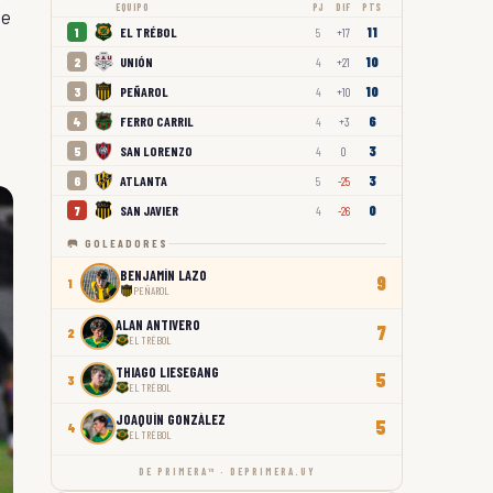
EQUIPO
PJ
DIF
PTS
ue
11
EL TRÉBOL
1
5
+17
10
UNIÓN
2
4
+21
10
PEÑAROL
3
4
+10
6
FERRO CARRIL
4
4
+3
3
SAN LORENZO
5
4
0
3
ATLANTA
6
5
-25
0
SAN JAVIER
7
4
-26
🥅 GOLEADORES
BENJAMÍN LAZO
9
1
PEÑAROL
ALAN ANTIVERO
7
2
EL TRÉBOL
THIAGO LIESEGANG
5
3
EL TRÉBOL
JOAQUÍN GONZÁLEZ
5
4
EL TRÉBOL
DE PRIMERA™ · DEPRIMERA.UY