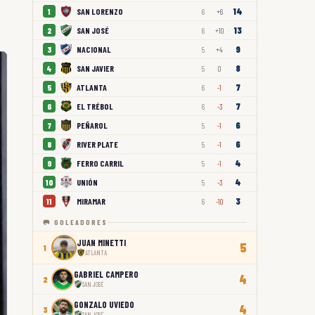
14
SAN LORENZO
1
6
+6
13
SAN JOSÉ
2
6
+10
9
NACIONAL
3
5
+4
8
SAN JAVIER
4
5
0
7
ATLANTA
5
6
-1
7
EL TRÉBOL
6
6
-3
6
PEÑAROL
7
5
-1
6
RIVER PLATE
8
5
-1
4
FERRO CARRIL
9
5
-1
4
UNIÓN
10
5
-3
3
MIRAMAR
11
6
-10
🥅 GOLEADORES
JUAN MINETTI
5
1
ATLANTA
GABRIEL CAMPERO
4
2
SAN JOSÉ
GONZALO UVIEDO
4
3
SAN JOSÉ