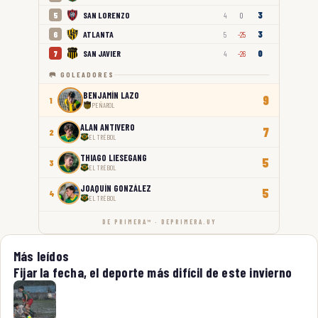
3
SAN LORENZO
5
4
0
3
ATLANTA
6
5
-25
0
SAN JAVIER
7
4
-26
🥅 GOLEADORES
BENJAMÍN LAZO
9
1
PEÑAROL
ALAN ANTIVERO
7
2
EL TRÉBOL
THIAGO LIESEGANG
5
3
EL TRÉBOL
JOAQUÍN GONZÁLEZ
5
4
EL TRÉBOL
DE PRIMERA™ · DEPRIMERA.UY
Más leídos
Fijar la fecha, el deporte más difícil de este invierno