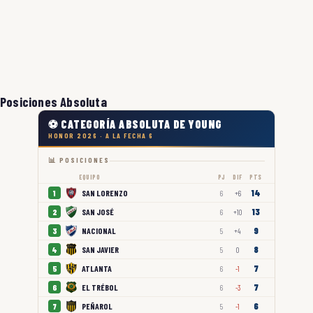
Posiciones Absoluta
⚽ CATEGORÍA ABSOLUTA DE YOUNG
HONOR 2026 · A LA FECHA 6
📊 POSICIONES
EQUIPO
PJ
DIF
PTS
14
SAN LORENZO
1
6
+6
13
SAN JOSÉ
2
6
+10
9
NACIONAL
3
5
+4
8
SAN JAVIER
4
5
0
7
ATLANTA
5
6
-1
7
EL TRÉBOL
6
6
-3
6
PEÑAROL
7
5
-1