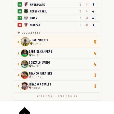
6
RIVER PLATE
8
5
-1
4
FERRO CARRIL
9
5
-1
4
UNIÓN
10
5
-3
3
MIRAMAR
11
6
-10
🥅 GOLEADORES
JUAN MINETTI
5
1
ATLANTA
GABRIEL CAMPERO
4
2
SAN JOSÉ
GONZALO UVIEDO
4
3
SAN JOSÉ
FRANCO MARTÍNEZ
3
4
RIVER PLATE
IGNACIO ROSALES
3
5
MIRAMAR
DE PRIMERA™ · DEPRIMERA.UY