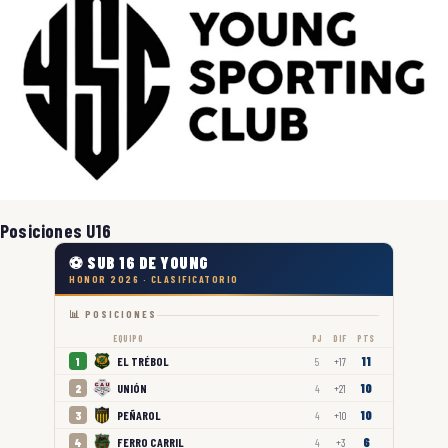
Posiciones U16
⚽ SUB 16 DE YOUNG
HONOR 2026 · CLASIFICATORIO
📊 POSICIONES
EQUIPO
PJ
DIF
PTS
11
EL TRÉBOL
1
5
+17
10
UNIÓN
2
4
+21
10
PEÑAROL
3
4
+10
6
FERRO CARRIL
4
4
+3