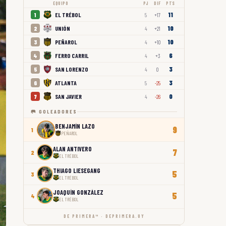
EQUIPO
PJ
DIF
PTS
11
EL TRÉBOL
1
5
+17
10
UNIÓN
2
4
+21
10
PEÑAROL
3
4
+10
6
FERRO CARRIL
4
4
+3
3
SAN LORENZO
5
4
0
3
ATLANTA
6
5
-25
0
SAN JAVIER
7
4
-26
🥅 GOLEADORES
BENJAMÍN LAZO
9
1
PEÑAROL
ALAN ANTIVERO
7
2
EL TRÉBOL
THIAGO LIESEGANG
5
3
EL TRÉBOL
JOAQUÍN GONZÁLEZ
5
4
EL TRÉBOL
DE PRIMERA™ · DEPRIMERA.UY