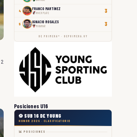
FRANCO MARTÍNEZ
3
4
RIVER PLATE
IGNACIO ROSALES
3
5
MIRAMAR
DE PRIMERA™ · DEPRIMERA.UY
 2
Posiciones U16
⚽ SUB 16 DE YOUNG
HONOR 2026 · CLASIFICATORIO
📊 POSICIONES