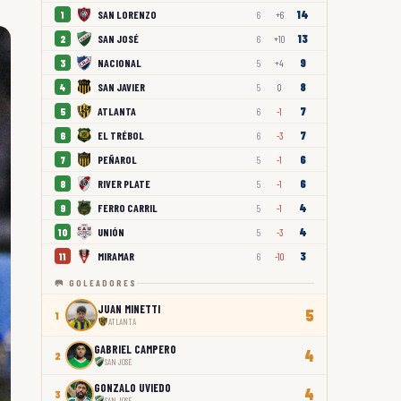
14
SAN LORENZO
1
6
+6
13
SAN JOSÉ
2
6
+10
9
NACIONAL
3
5
+4
8
SAN JAVIER
4
5
0
7
ATLANTA
5
6
-1
7
EL TRÉBOL
6
6
-3
6
PEÑAROL
7
5
-1
6
RIVER PLATE
8
5
-1
4
FERRO CARRIL
9
5
-1
4
UNIÓN
10
5
-3
3
MIRAMAR
11
6
-10
🥅 GOLEADORES
JUAN MINETTI
5
1
ATLANTA
GABRIEL CAMPERO
4
2
SAN JOSÉ
GONZALO UVIEDO
4
3
SAN JOSÉ