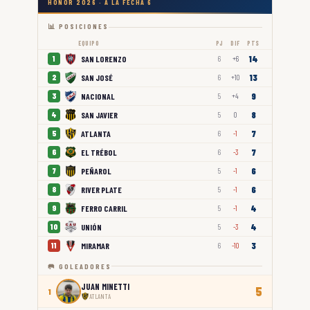
HONOR 2026 · A LA FECHA 6
📊 POSICIONES
EQUIPO
PJ
DIF
PTS
14
SAN LORENZO
1
6
+6
13
SAN JOSÉ
2
6
+10
9
NACIONAL
3
5
+4
8
SAN JAVIER
4
5
0
7
ATLANTA
5
6
-1
7
EL TRÉBOL
6
6
-3
6
PEÑAROL
7
5
-1
6
RIVER PLATE
8
5
-1
4
FERRO CARRIL
9
5
-1
4
UNIÓN
10
5
-3
3
MIRAMAR
11
6
-10
🥅 GOLEADORES
JUAN MINETTI
5
1
ATLANTA