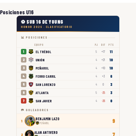
Posiciones U16
⚽ SUB 16 DE YOUNG
HONOR 2026 · CLASIFICATORIO
📊 POSICIONES
EQUIPO
PJ
DIF
PTS
11
EL TRÉBOL
1
5
+17
10
UNIÓN
2
4
+21
10
PEÑAROL
3
4
+10
6
FERRO CARRIL
4
4
+3
3
SAN LORENZO
5
4
0
3
ATLANTA
6
5
-25
0
SAN JAVIER
7
4
-26
🥅 GOLEADORES
BENJAMÍN LAZO
9
1
PEÑAROL
ALAN ANTIVERO
7
2