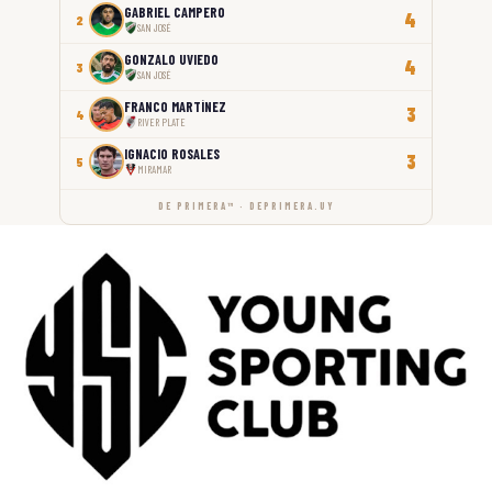
GABRIEL CAMPERO
4
2
SAN JOSÉ
GONZALO UVIEDO
4
3
SAN JOSÉ
FRANCO MARTÍNEZ
3
4
RIVER PLATE
IGNACIO ROSALES
3
5
MIRAMAR
DE PRIMERA™ · DEPRIMERA.UY