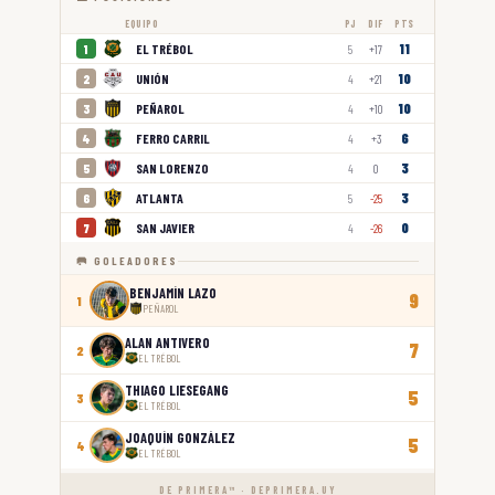
EQUIPO
PJ
DIF
PTS
11
EL TRÉBOL
1
5
+17
10
UNIÓN
2
4
+21
10
PEÑAROL
3
4
+10
6
FERRO CARRIL
4
4
+3
3
SAN LORENZO
5
4
0
3
ATLANTA
6
5
-25
0
SAN JAVIER
7
4
-26
🥅 GOLEADORES
BENJAMÍN LAZO
9
1
PEÑAROL
ALAN ANTIVERO
7
2
EL TRÉBOL
THIAGO LIESEGANG
5
3
EL TRÉBOL
JOAQUÍN GONZÁLEZ
5
4
EL TRÉBOL
DE PRIMERA™ · DEPRIMERA.UY