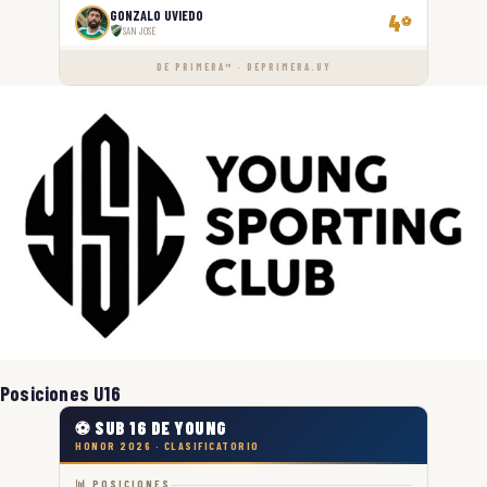
GONZALO UVIEDO
4
⚽
SAN JOSÉ
DE PRIMERA™ · DEPRIMERA.UY
Posiciones U16
⚽ SUB 16 DE YOUNG
HONOR 2026 · CLASIFICATORIO
📊 POSICIONES