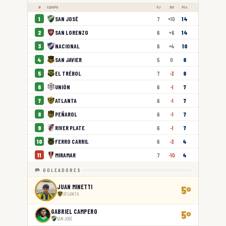
#
EQUIPO
PJ
Dif
Pts
SAN JOSÉ
1
7
+10
14
SAN LORENZO
2
6
+6
14
NACIONAL
3
6
+4
10
SAN JAVIER
4
5
0
8
EL TRÉBOL
5
7
-3
8
UNIÓN
6
6
-1
7
ATLANTA
7
6
-1
7
PEÑAROL
8
6
-1
7
RIVER PLATE
9
6
-1
7
FERRO CARRIL
10
6
-3
4
MIRAMAR
11
7
-10
4
🥅 GOLEADORES
JUAN MINETTI
5
⚽
ATLANTA
GABRIEL CAMPERO
5
⚽
SAN JOSÉ