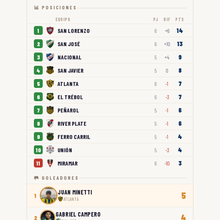
📊 POSICIONES
EQUIPO
PJ
DIF
PTS
14
SAN LORENZO
1
6
+6
13
SAN JOSÉ
2
6
+10
9
NACIONAL
3
5
+4
8
SAN JAVIER
4
5
0
7
ATLANTA
5
6
-1
7
EL TRÉBOL
6
6
-3
6
PEÑAROL
7
5
-1
6
RIVER PLATE
8
5
-1
4
FERRO CARRIL
9
5
-1
4
UNIÓN
10
5
-3
3
MIRAMAR
11
6
-10
🥅 GOLEADORES
JUAN MINETTI
5
1
ATLANTA
GABRIEL CAMPERO
4
2