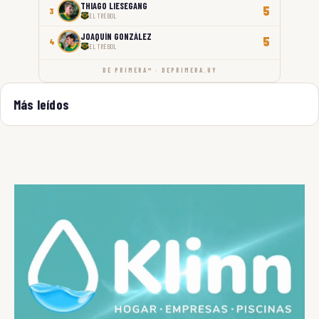
THIAGO LIESEGANG
5
3
EL TRÉBOL
JOAQUÍN GONZÁLEZ
5
4
EL TRÉBOL
DE PRIMERA™ · DEPRIMERA.UY
Más leídos