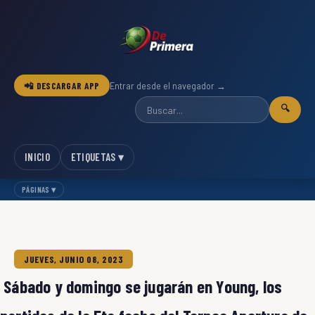
📲 DESCARGAR APP
Entrar desde el navegador →
🔍
INICIO
ETIQUETAS ▾
PÁGINAS ▾
JUEVES, JUNIO 08, 2023
Sábado y domingo se jugarán en Young, los