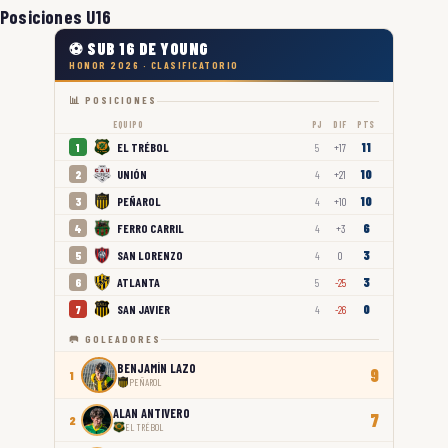
Posiciones U16
⚽ SUB 16 DE YOUNG
HONOR 2026 · CLASIFICATORIO
📊 POSICIONES
EQUIPO
PJ
DIF
PTS
11
EL TRÉBOL
1
5
+17
10
UNIÓN
2
4
+21
10
PEÑAROL
3
4
+10
6
FERRO CARRIL
4
4
+3
3
SAN LORENZO
5
4
0
3
ATLANTA
6
5
-25
0
SAN JAVIER
7
4
-26
🥅 GOLEADORES
BENJAMÍN LAZO
9
1
PEÑAROL
ALAN ANTIVERO
7
2
EL TRÉBOL