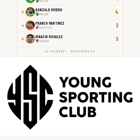
SAN JOSÉ
GONZALO UVIEDO
4
3
SAN JOSÉ
FRANCO MARTÍNEZ
3
4
RIVER PLATE
IGNACIO ROSALES
3
5
MIRAMAR
DE PRIMERA™ · DEPRIMERA.UY