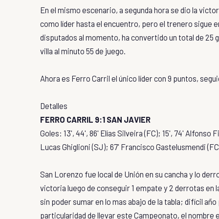
En el mismo escenario, a segunda hora se dio la victori
como líder hasta el encuentro, pero el trenero sigue 
disputados al momento, ha convertido un total de 25 go
villa al minuto 55 de juego.
Ahora es Ferro Carril el único
líder con 9 puntos, segui
Detalles
FERRO CARRIL 9:1 SAN JAVIER
Goles: 13', 44', 86' Elías Silveira (FC); 15', 74' Alfonso 
Lucas Ghiglioni (SJ); 67' Francisco Gastelusmendi (FC
San Lorenzo fue local de Unión en su cancha y lo derro
victoria luego de conseguir 1 empate y 2 derrotas en l
sin poder sumar en lo mas abajo de la tabla; difícil añ
particularidad de llevar este Campeonato, el nombre en