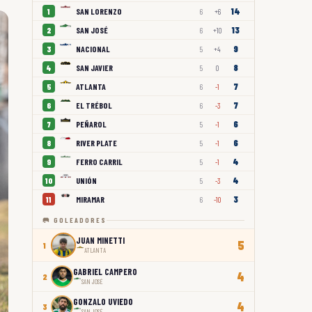
14
SAN LORENZO
1
6
+6
13
SAN JOSÉ
2
6
+10
9
NACIONAL
3
5
+4
8
SAN JAVIER
4
5
0
7
ATLANTA
5
6
-1
7
EL TRÉBOL
6
6
-3
6
PEÑAROL
7
5
-1
6
RIVER PLATE
8
5
-1
4
FERRO CARRIL
9
5
-1
4
UNIÓN
10
5
-3
3
MIRAMAR
11
6
-10
🥅 GOLEADORES
JUAN MINETTI
5
1
ATLANTA
GABRIEL CAMPERO
4
2
SAN JOSÉ
GONZALO UVIEDO
4
3
SAN JOSÉ