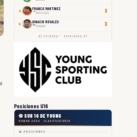
FRANCO MARTÍNEZ
3
4
RIVER PLATE
IGNACIO ROSALES
3
5
MIRAMAR
DE PRIMERA™ · DEPRIMERA.UY
el
Posiciones U16
⚽ SUB 16 DE YOUNG
HONOR 2026 · CLASIFICATORIO
📊 POSICIONES