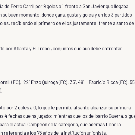
a de Ferro Carril por 9 goles a 1 frente a San Javier que llegaba
en su buen momento, donde gana, gusta y golea y en los 3 partidos
les, recibiendo el primero de ellos justamente, frente a santo de 
do por Atlanta y El Trébol, conjuntos que aun debe enfrentar.
Fiorelli (FC); 22' Enzo Quiroga (FC); 35', 48'
Fabricio Ricca (FC);
55
).
tó por 2 goles a 0, lo que le permite al santo alcanzar su primera
as 4 fechas que ha jugado; mientras que los del barrio Guerra, sigu
o para el actual Campeón de la categoría, que además tiene la
 referencia a los 75 años de la institución unionista,