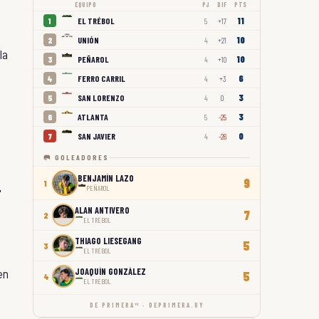
EQUIPO
PJ
DIF
PTS
11
EL TRÉBOL
1
5
+17
10
UNIÓN
2
4
+21
la
10
PEÑAROL
3
4
+10
6
FERRO CARRIL
4
4
+3
3
SAN LORENZO
5
4
0
3
ATLANTA
6
5
-25
0
SAN JAVIER
7
4
-26
🥅 GOLEADORES
BENJAMÍN LAZO
9
1
PEÑAROL
'
ALAN ANTIVERO
7
2
EL TRÉBOL
THIAGO LIESEGANG
5
3
EL TRÉBOL
JOAQUÍN GONZÁLEZ
en
5
4
EL TRÉBOL
DE PRIMERA™ · DEPRIMERA.UY