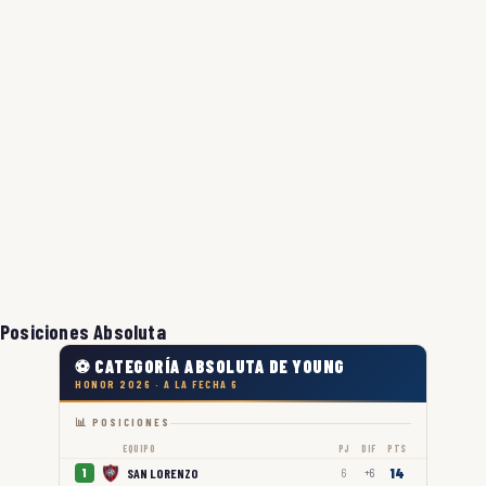
Posiciones Absoluta
⚽ CATEGORÍA ABSOLUTA DE YOUNG
HONOR 2026 · A LA FECHA 6
📊 POSICIONES
EQUIPO
PJ
DIF
PTS
14
SAN LORENZO
1
6
+6