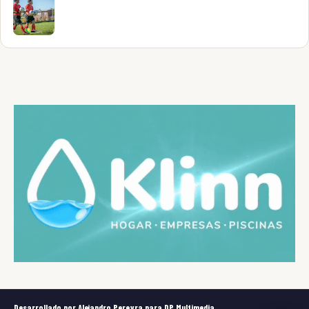
Desarrollado por Alejandro Pereyra para DP Multimedia