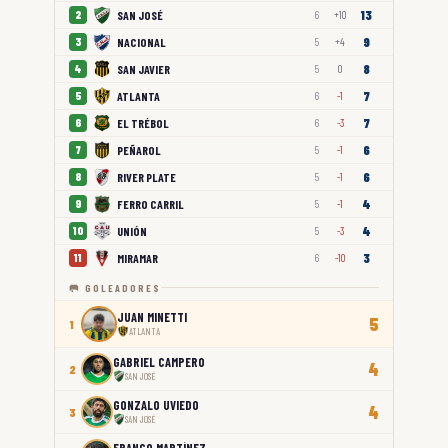
13
SAN JOSÉ
2
6
+10
9
NACIONAL
3
5
+4
8
SAN JAVIER
4
5
0
7
ATLANTA
5
6
-1
7
EL TRÉBOL
6
6
-3
6
PEÑAROL
7
5
-1
6
RIVER PLATE
8
5
-1
4
FERRO CARRIL
9
5
-1
4
UNIÓN
10
5
-3
3
MIRAMAR
11
6
-10
🥅 GOLEADORES
JUAN MINETTI
5
1
ATLANTA
GABRIEL CAMPERO
4
2
SAN JOSÉ
GONZALO UVIEDO
4
3
SAN JOSÉ
FRANCO MARTÍNEZ