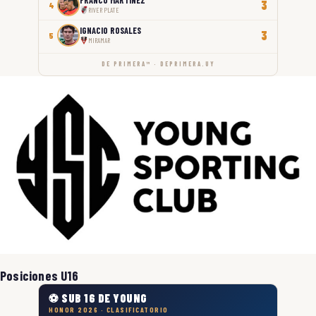
3
4
RIVER PLATE
IGNACIO ROSALES
3
5
MIRAMAR
DE PRIMERA™ · DEPRIMERA.UY
Posiciones U16
⚽ SUB 16 DE YOUNG
HONOR 2026 · CLASIFICATORIO