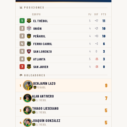
📊 POSICIONES
EQUIPO
PJ
DIF
PTS
11
EL TRÉBOL
1
5
+17
10
UNIÓN
2
4
+21
10
PEÑAROL
3
4
+10
6
FERRO CARRIL
4
4
+3
3
SAN LORENZO
5
4
0
3
ATLANTA
6
5
-25
0
SAN JAVIER
7
4
-26
🥅 GOLEADORES
BENJAMÍN LAZO
9
1
PEÑAROL
ALAN ANTIVERO
7
2
EL TRÉBOL
THIAGO LIESEGANG
5
3
EL TRÉBOL
JOAQUÍN GONZÁLEZ
5
4
EL TRÉBOL