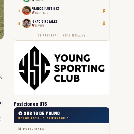
FRANCO MARTÍNEZ
3
4
RIVER PLATE
IGNACIO ROSALES
3
5
MIRAMAR
DE PRIMERA™ · DEPRIMERA.UY
as
do
Posiciones U16
a
⚽ SUB 16 DE YOUNG
0
HONOR 2026 · CLASIFICATORIO
📊 POSICIONES