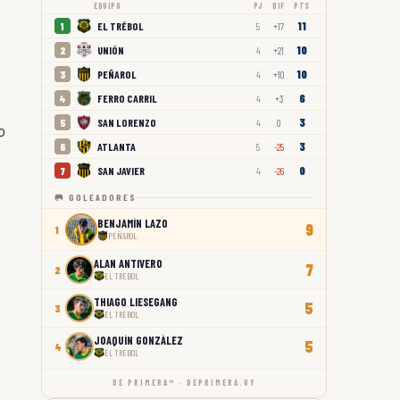
EQUIPO
PJ
DIF
PTS
11
EL TRÉBOL
1
5
+17
10
UNIÓN
2
4
+21
10
PEÑAROL
3
4
+10
6
FERRO CARRIL
4
4
+3
3
SAN LORENZO
5
4
0
o
3
ATLANTA
6
5
-25
0
SAN JAVIER
7
4
-26
🥅 GOLEADORES
BENJAMÍN LAZO
9
1
PEÑAROL
ALAN ANTIVERO
7
2
EL TRÉBOL
THIAGO LIESEGANG
5
3
EL TRÉBOL
JOAQUÍN GONZÁLEZ
5
4
EL TRÉBOL
DE PRIMERA™ · DEPRIMERA.UY