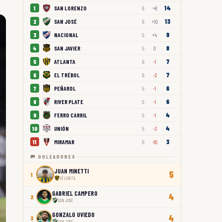
14
SAN LORENZO
1
6
+6
13
SAN JOSÉ
2
6
+10
9
NACIONAL
3
5
+4
8
SAN JAVIER
4
5
0
7
ATLANTA
5
6
-1
7
EL TRÉBOL
6
6
-3
6
PEÑAROL
7
5
-1
6
RIVER PLATE
8
5
-1
4
FERRO CARRIL
9
5
-1
4
UNIÓN
10
5
-3
3
MIRAMAR
11
6
-10
🥅 GOLEADORES
JUAN MINETTI
5
1
ATLANTA
GABRIEL CAMPERO
4
2
SAN JOSÉ
GONZALO UVIEDO
4
3
SAN JOSÉ