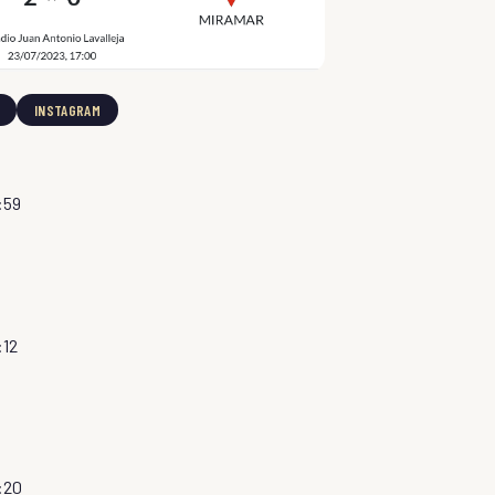
INSTAGRAM
2:59

:12
3:20