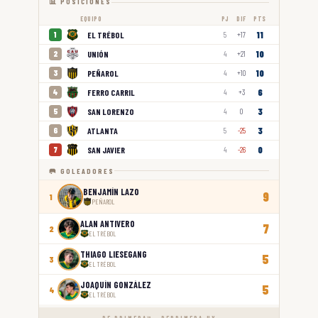
📊 POSICIONES
EQUIPO
PJ
DIF
PTS
11
EL TRÉBOL
1
5
+17
10
UNIÓN
2
4
+21
10
PEÑAROL
3
4
+10
6
FERRO CARRIL
4
4
+3
3
SAN LORENZO
5
4
0
3
ATLANTA
6
5
-25
0
SAN JAVIER
7
4
-26
🥅 GOLEADORES
BENJAMÍN LAZO
9
1
PEÑAROL
ALAN ANTIVERO
7
2
EL TRÉBOL
THIAGO LIESEGANG
5
3
EL TRÉBOL
JOAQUÍN GONZÁLEZ
5
4
EL TRÉBOL