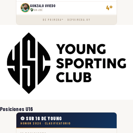
GONZALO UVIEDO
4
⚽
SAN JOSÉ
DE PRIMERA™ · DEPRIMERA.UY
Posiciones U16
⚽ SUB 16 DE YOUNG
HONOR 2026 · CLASIFICATORIO