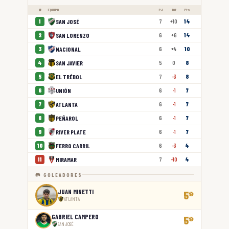
#
EQUIPO
PJ
Dif
Pts
SAN JOSÉ
1
7
+10
14
SAN LORENZO
2
6
+6
14
NACIONAL
3
6
+4
10
SAN JAVIER
4
5
0
8
EL TRÉBOL
5
7
-3
8
UNIÓN
6
6
-1
7
ATLANTA
7
6
-1
7
PEÑAROL
8
6
-1
7
RIVER PLATE
9
6
-1
7
FERRO CARRIL
10
6
-3
4
MIRAMAR
11
7
-10
4
🥅 GOLEADORES
JUAN MINETTI
5
⚽
ATLANTA
GABRIEL CAMPERO
5
⚽
SAN JOSÉ