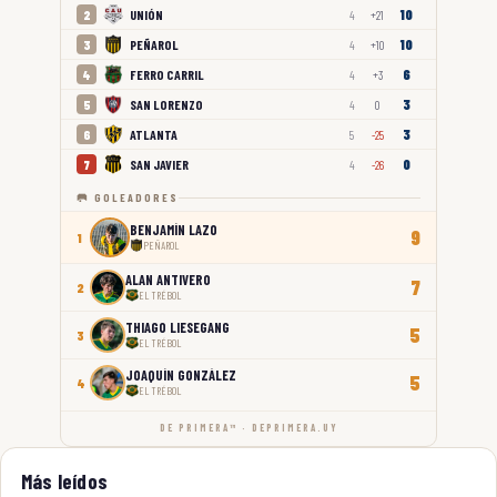
10
UNIÓN
2
4
+21
10
PEÑAROL
3
4
+10
6
FERRO CARRIL
4
4
+3
3
SAN LORENZO
5
4
0
3
ATLANTA
6
5
-25
0
SAN JAVIER
7
4
-26
🥅 GOLEADORES
BENJAMÍN LAZO
9
1
PEÑAROL
ALAN ANTIVERO
7
2
EL TRÉBOL
THIAGO LIESEGANG
5
3
EL TRÉBOL
JOAQUÍN GONZÁLEZ
5
4
EL TRÉBOL
DE PRIMERA™ · DEPRIMERA.UY
Más leídos