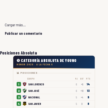
Cargar más...
Publicar un comentario
Posiciones Absoluta
⚽ CATEGORÍA ABSOLUTA DE YOUNG
HONOR 2026 · A LA FECHA 6
📊 POSICIONES
EQUIPO
PJ
DIF
PTS
14
SAN LORENZO
1
6
+6
13
SAN JOSÉ
2
6
+10
9
NACIONAL
3
5
+4
8
SAN JAVIER
4
5
0