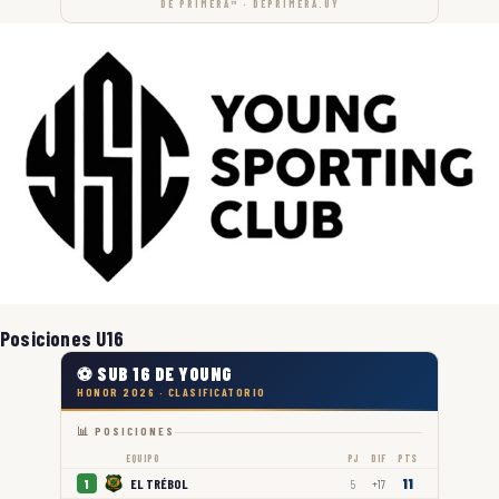
DE PRIMERA™ · DEPRIMERA.UY
Posiciones U16
⚽ SUB 16 DE YOUNG
HONOR 2026 · CLASIFICATORIO
📊 POSICIONES
EQUIPO
PJ
DIF
PTS
11
EL TRÉBOL
1
5
+17