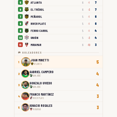
7
ATLANTA
5
6
-1
7
EL TRÉBOL
6
6
-3
6
PEÑAROL
7
5
-1
6
RIVER PLATE
8
5
-1
4
FERRO CARRIL
9
5
-1
4
UNIÓN
10
5
-3
3
MIRAMAR
11
6
-10
🥅 GOLEADORES
JUAN MINETTI
5
1
ATLANTA
GABRIEL CAMPERO
4
2
SAN JOSÉ
GONZALO UVIEDO
4
3
SAN JOSÉ
FRANCO MARTÍNEZ
3
4
RIVER PLATE
IGNACIO ROSALES
3
5
MIRAMAR