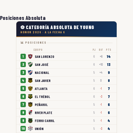
Posiciones Absoluta
⚽ CATEGORÍA ABSOLUTA DE YOUNG
HONOR 2026 · A LA FECHA 6
📊 POSICIONES
EQUIPO
PJ
DIF
PTS
14
SAN LORENZO
1
6
+6
13
SAN JOSÉ
2
6
+10
9
NACIONAL
3
5
+4
8
SAN JAVIER
4
5
0
7
ATLANTA
5
6
-1
7
EL TRÉBOL
6
6
-3
6
PEÑAROL
7
5
-1
6
RIVER PLATE
8
5
-1
4
FERRO CARRIL
9
5
-1
4
UNIÓN
10
5
-3