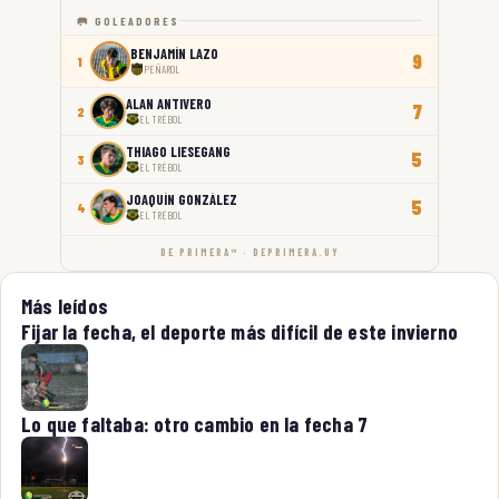
🥅 GOLEADORES
BENJAMÍN LAZO
9
1
PEÑAROL
ALAN ANTIVERO
7
2
EL TRÉBOL
THIAGO LIESEGANG
5
3
EL TRÉBOL
JOAQUÍN GONZÁLEZ
5
4
EL TRÉBOL
DE PRIMERA™ · DEPRIMERA.UY
Más leídos
Fijar la fecha, el deporte más difícil de este invierno
Lo que faltaba: otro cambio en la fecha 7