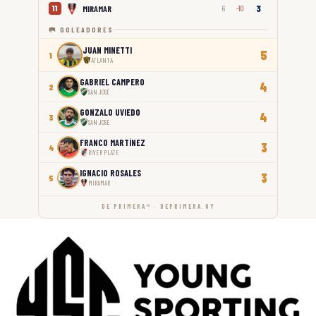
3
MIRAMAR
11
6
-10
🥅 GOLEADORES
JUAN MINETTI
5
1
ATLANTA
GABRIEL CAMPERO
4
2
SAN JOSÉ
GONZALO UVIEDO
4
3
SAN JOSÉ
FRANCO MARTÍNEZ
3
4
RIVER PLATE
IGNACIO ROSALES
3
5
MIRAMAR
DE PRIMERA™ · DEPRIMERA.UY