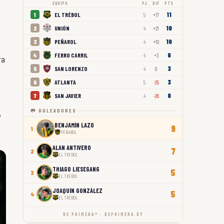
EQUIPO
PJ
DIF
PTS
11
EL TRÉBOL
1
5
+17
10
UNIÓN
2
4
+21
10
PEÑAROL
3
4
+10
6
FERRO CARRIL
4
4
+3
ra
3
SAN LORENZO
5
4
0
3
ATLANTA
6
5
-25
0
SAN JAVIER
7
4
-26
🥅 GOLEADORES
e
BENJAMÍN LAZO
9
1
PEÑAROL
ALAN ANTIVERO
7
2
EL TRÉBOL
THIAGO LIESEGANG
5
3
EL TRÉBOL
JOAQUÍN GONZÁLEZ
5
4
EL TRÉBOL
DE PRIMERA™ · DEPRIMERA.UY