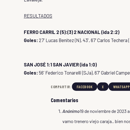
RESULTADOS
FERRO CARRIL 2 (5):(3) 2 NACIONAL (ida 2:2)
Goles:
27' Lucas Benítez (N), 43', 67' Carlos Techera (
SAN JOSÉ 1:1 SAN JAVIER (ida 1:0)
Goles:
56' Federico Tonarelli (SJa), 67' Gabriel Camp
COMPARTIR:
FACEBOOK
X
WHATSAPP
Comentarios
Anónimo
19 de noviembre de 2023 a
vamo trenero viejo caraja.. bien no