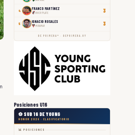
FRANCO MARTÍNEZ
3
4
RIVER PLATE
IGNACIO ROSALES
3
5
MIRAMAR
DE PRIMERA™ · DEPRIMERA.UY
en
Posiciones U16
⚽ SUB 16 DE YOUNG
HONOR 2026 · CLASIFICATORIO
📊 POSICIONES