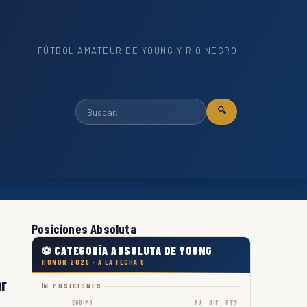
FÚTBOL AMATEUR DE YOUNG Y RÍO NEGRO
🔍
Posiciones Absoluta
⚽ CATEGORÍA ABSOLUTA DE YOUNG
HONOR 2026 · A LA FECHA 6
ar
📊 POSICIONES
EQUIPO
PJ
DIF
PTS