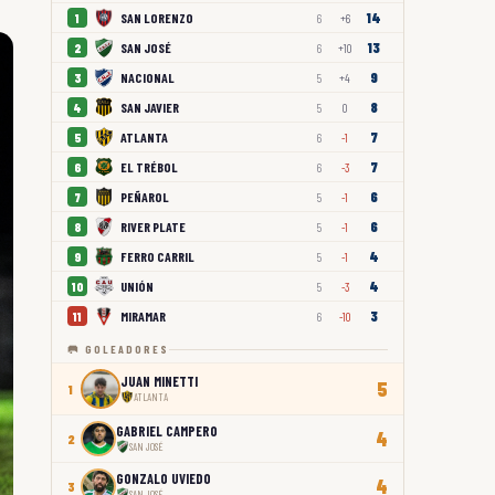
14
SAN LORENZO
1
6
+6
13
SAN JOSÉ
2
6
+10
9
NACIONAL
3
5
+4
8
SAN JAVIER
4
5
0
7
ATLANTA
5
6
-1
7
EL TRÉBOL
6
6
-3
6
PEÑAROL
7
5
-1
6
RIVER PLATE
8
5
-1
4
FERRO CARRIL
9
5
-1
4
UNIÓN
10
5
-3
3
MIRAMAR
11
6
-10
🥅 GOLEADORES
JUAN MINETTI
5
1
ATLANTA
GABRIEL CAMPERO
4
2
SAN JOSÉ
GONZALO UVIEDO
4
3
SAN JOSÉ