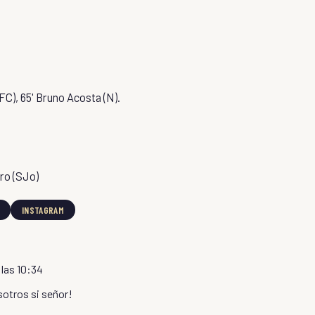
FC), 65' Bruno Acosta (N).
ero (SJo)
INSTAGRAM
 las 10:34
sotros si señor!