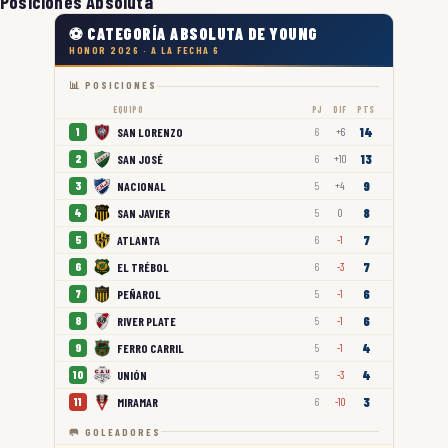
Posiciones Absoluta
⚽ CATEGORÍA ABSOLUTA DE YOUNG
HONOR 2026 · A LA FECHA 6
📊 POSICIONES
EQUIPO
PJ
DIF
PTS
14
SAN LORENZO
1
6
+6
13
SAN JOSÉ
2
6
+10
9
NACIONAL
3
5
+4
8
SAN JAVIER
4
5
0
7
ATLANTA
5
6
-1
7
EL TRÉBOL
6
6
-3
6
PEÑAROL
7
5
-1
6
RIVER PLATE
8
5
-1
4
FERRO CARRIL
9
5
-1
4
UNIÓN
10
5
-3
3
MIRAMAR
11
6
-10
🥅 GOLEADORES