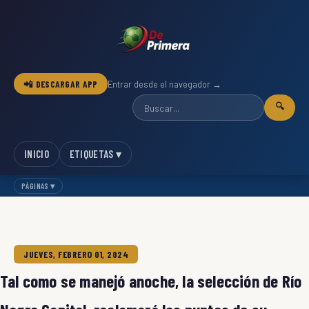
📲 DESCARGAR APP
Entrar desde el navegador →
🔍
INICIO
ETIQUETAS ▾
PÁGINAS ▾
JUEVES, FEBRERO 01, 2024
Tal como se manejó anoche, la selección de Río