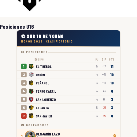
Posiciones U16
⚽ SUB 16 DE YOUNG
HONOR 2026 · CLASIFICATORIO
📊 POSICIONES
EQUIPO
PJ
DIF
PTS
11
EL TRÉBOL
1
5
+17
10
UNIÓN
2
4
+21
10
PEÑAROL
3
4
+10
6
FERRO CARRIL
4
4
+3
3
SAN LORENZO
5
4
0
3
ATLANTA
6
5
-25
0
SAN JAVIER
7
4
-26
🥅 GOLEADORES
BENJAMÍN LAZO
9
1