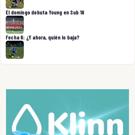
El domingo debuta Young en Sub 16
Fecha 6: ¿Y ahora, quién lo baja?