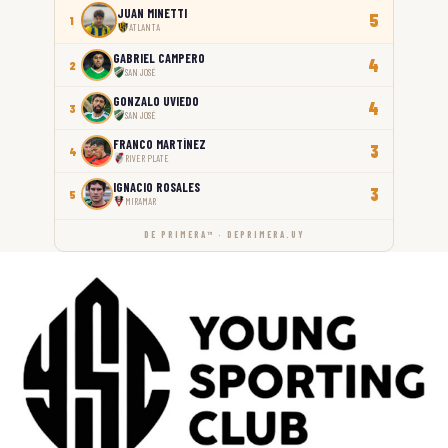
JUAN MINETTI
5
1
ATLANTA
GABRIEL CAMPERO
4
2
SAN JOSÉ
GONZALO UVIEDO
4
3
SAN JOSÉ
FRANCO MARTÍNEZ
3
4
RIVER PLATE
IGNACIO ROSALES
3
5
MIRAMAR
DE PRIMERA™ · DEPRIMERA.UY