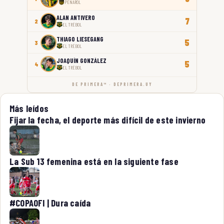
PEÑAROL
ALAN ANTIVERO
7
2
EL TRÉBOL
THIAGO LIESEGANG
5
3
EL TRÉBOL
JOAQUÍN GONZÁLEZ
5
4
EL TRÉBOL
DE PRIMERA™ · DEPRIMERA.UY
Más leídos
Fijar la fecha, el deporte más difícil de este invierno
La Sub 13 femenina está en la siguiente fase
#COPAOFI | Dura caída