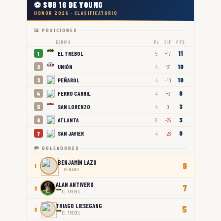
⚽ SUB 16 DE YOUNG
HONOR 2026 · CLASIFICATORIO
📊 POSICIONES
EQUIPO
PJ
DIF
PTS
11
EL TRÉBOL
1
5
+17
10
UNIÓN
2
4
+21
10
PEÑAROL
3
4
+10
6
FERRO CARRIL
4
4
+3
3
SAN LORENZO
5
4
0
3
ATLANTA
6
5
-25
0
SAN JAVIER
7
4
-26
🥅 GOLEADORES
BENJAMÍN LAZO
9
1
PEÑAROL
ALAN ANTIVERO
7
2
EL TRÉBOL
THIAGO LIESEGANG
5
3
EL TRÉBOL