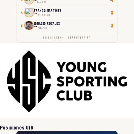
SAN JOSÉ
FRANCO MARTÍNEZ
3
4
RIVER PLATE
IGNACIO ROSALES
3
5
MIRAMAR
DE PRIMERA™ · DEPRIMERA.UY
Posiciones U16