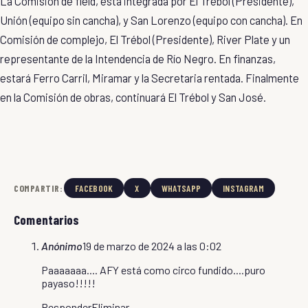
La Comisión de field, está integrada por El Trébol (Presidente),
Unión (equipo sin cancha), y San Lorenzo (equipo con cancha). En
Comisión de complejo, El Trébol (Presidente), River Plate y un
representante de la Intendencia de Río Negro. En finanzas,
estará Ferro Carril, Miramar y la Secretaria rentada. Finalmente
en la Comisión de obras, continuará El Trébol y San José.
COMPARTIR:
FACEBOOK
X
WHATSAPP
INSTAGRAM
Comentarios
Anónimo
19 de marzo de 2024 a las 0:02
Paaaaaaa.... AFY está como circo fundido....puro
payaso!!!!!
Responder
Eliminar