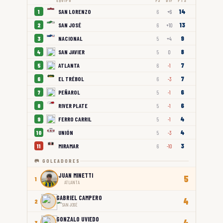
EQUIPO
PJ
DIF
PTS
14
SAN LORENZO
1
6
+6
13
SAN JOSÉ
2
6
+10
9
NACIONAL
3
5
+4
8
SAN JAVIER
4
5
0
7
ATLANTA
5
6
-1
7
EL TRÉBOL
6
6
-3
6
PEÑAROL
7
5
-1
6
RIVER PLATE
8
5
-1
4
FERRO CARRIL
9
5
-1
4
UNIÓN
10
5
-3
3
MIRAMAR
11
6
-10
🥅 GOLEADORES
JUAN MINETTI
5
1
ATLANTA
GABRIEL CAMPERO
4
2
SAN JOSÉ
GONZALO UVIEDO
4
3