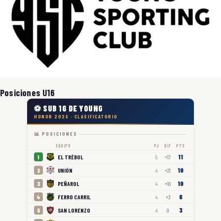
Posiciones U16
⚽ SUB 16 DE YOUNG
HONOR 2026 · CLASIFICATORIO
📊 POSICIONES
EQUIPO
PJ
DIF
PTS
11
EL TRÉBOL
1
5
+17
10
UNIÓN
2
4
+21
10
PEÑAROL
3
4
+10
6
FERRO CARRIL
4
4
+3
3
SAN LORENZO
5
4
0