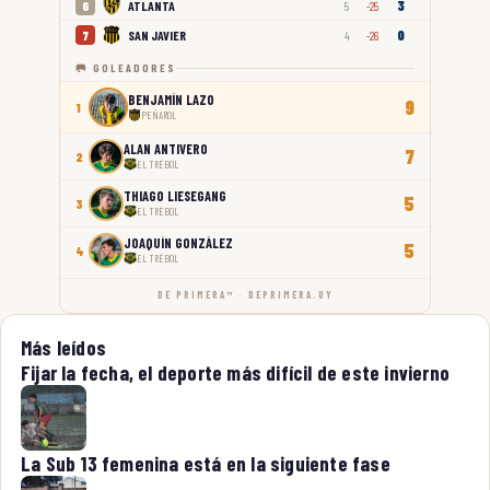
3
ATLANTA
6
5
-25
0
SAN JAVIER
7
4
-26
🥅 GOLEADORES
BENJAMÍN LAZO
9
1
PEÑAROL
ALAN ANTIVERO
7
2
EL TRÉBOL
THIAGO LIESEGANG
5
3
EL TRÉBOL
JOAQUÍN GONZÁLEZ
5
4
EL TRÉBOL
DE PRIMERA™ · DEPRIMERA.UY
Más leídos
Fijar la fecha, el deporte más difícil de este invierno
La Sub 13 femenina está en la siguiente fase