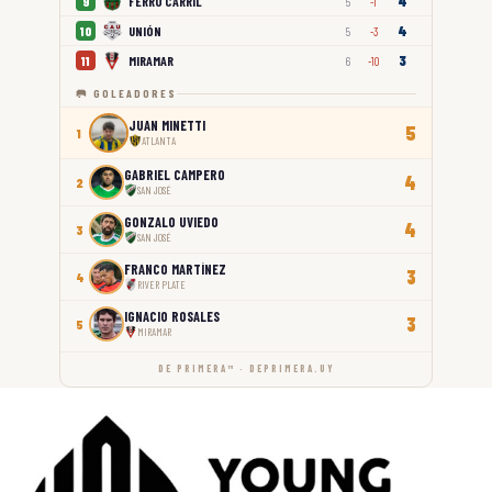
4
FERRO CARRIL
9
5
-1
4
UNIÓN
10
5
-3
3
MIRAMAR
11
6
-10
🥅 GOLEADORES
JUAN MINETTI
5
1
ATLANTA
GABRIEL CAMPERO
4
2
SAN JOSÉ
GONZALO UVIEDO
4
3
SAN JOSÉ
FRANCO MARTÍNEZ
3
4
RIVER PLATE
IGNACIO ROSALES
3
5
MIRAMAR
DE PRIMERA™ · DEPRIMERA.UY