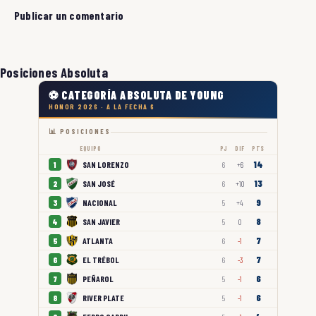
Publicar un comentario
Posiciones Absoluta
⚽ CATEGORÍA ABSOLUTA DE YOUNG
HONOR 2026 · A LA FECHA 6
📊 POSICIONES
EQUIPO
PJ
DIF
PTS
14
SAN LORENZO
1
6
+6
13
SAN JOSÉ
2
6
+10
9
NACIONAL
3
5
+4
8
SAN JAVIER
4
5
0
7
ATLANTA
5
6
-1
7
EL TRÉBOL
6
6
-3
6
PEÑAROL
7
5
-1
6
RIVER PLATE
8
5
-1