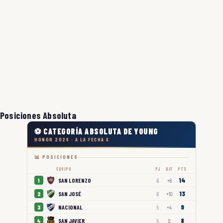
Posiciones Absoluta
⚽ CATEGORÍA ABSOLUTA DE YOUNG
HONOR 2026 · A LA FECHA 6
📊 POSICIONES
EQUIPO
PJ
DIF
PTS
14
SAN LORENZO
1
6
+6
13
SAN JOSÉ
2
6
+10
9
NACIONAL
3
5
+4
8
SAN JAVIER
4
5
0