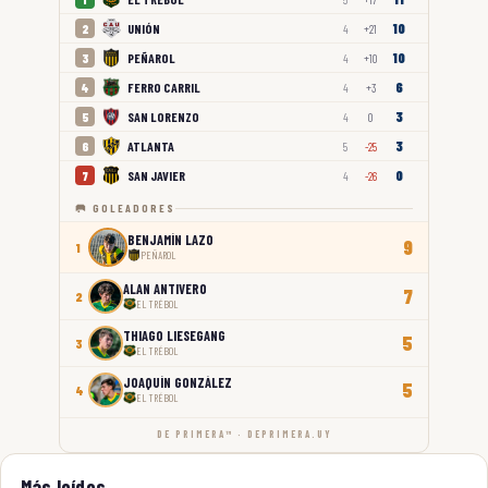
10
UNIÓN
2
4
+21
10
PEÑAROL
3
4
+10
6
FERRO CARRIL
4
4
+3
3
SAN LORENZO
5
4
0
3
ATLANTA
6
5
-25
0
SAN JAVIER
7
4
-26
🥅 GOLEADORES
BENJAMÍN LAZO
9
1
PEÑAROL
ALAN ANTIVERO
7
2
EL TRÉBOL
THIAGO LIESEGANG
5
3
EL TRÉBOL
JOAQUÍN GONZÁLEZ
5
4
EL TRÉBOL
DE PRIMERA™ · DEPRIMERA.UY
Más leídos