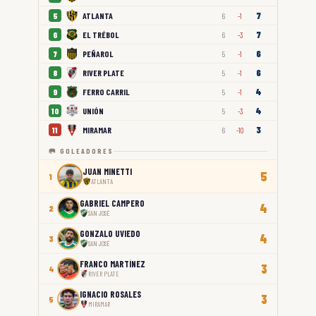
7
ATLANTA
5
6
-1
7
EL TRÉBOL
6
6
-3
6
PEÑAROL
7
5
-1
6
RIVER PLATE
8
5
-1
4
FERRO CARRIL
9
5
-1
4
UNIÓN
10
5
-3
3
MIRAMAR
11
6
-10
🥅 GOLEADORES
JUAN MINETTI
5
1
ATLANTA
GABRIEL CAMPERO
4
2
SAN JOSÉ
GONZALO UVIEDO
4
3
SAN JOSÉ
FRANCO MARTÍNEZ
3
4
RIVER PLATE
IGNACIO ROSALES
3
5
MIRAMAR