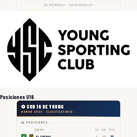
DE PRIMERA™ · DEPRIMERA.UY
Posiciones U16
⚽ SUB 16 DE YOUNG
HONOR 2026 · CLASIFICATORIO
📊 POSICIONES
EQUIPO
PJ
DIF
PTS
11
EL TRÉBOL
1
5
+17