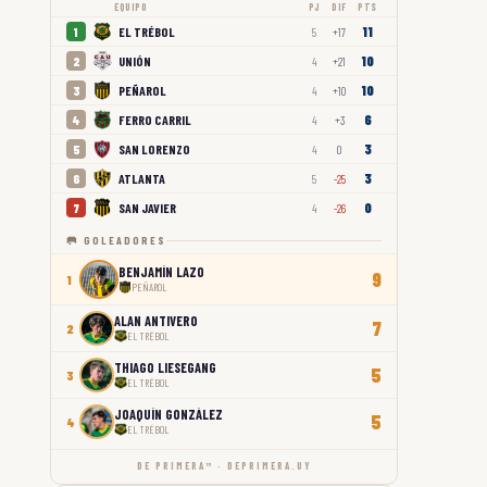
EQUIPO
PJ
DIF
PTS
11
EL TRÉBOL
1
5
+17
10
UNIÓN
2
4
+21
10
PEÑAROL
3
4
+10
6
FERRO CARRIL
4
4
+3
3
SAN LORENZO
5
4
0
3
ATLANTA
6
5
-25
0
SAN JAVIER
7
4
-26
🥅 GOLEADORES
BENJAMÍN LAZO
9
1
PEÑAROL
ALAN ANTIVERO
7
2
EL TRÉBOL
THIAGO LIESEGANG
5
3
EL TRÉBOL
JOAQUÍN GONZÁLEZ
5
4
EL TRÉBOL
DE PRIMERA™ · DEPRIMERA.UY