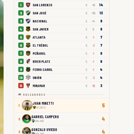
14
SAN LORENZO
1
6
+6
13
SAN JOSÉ
2
6
+10
9
NACIONAL
3
5
+4
8
SAN JAVIER
4
5
0
7
ATLANTA
5
6
-1
7
EL TRÉBOL
6
6
-3
6
PEÑAROL
7
5
-1
6
RIVER PLATE
8
5
-1
4
FERRO CARRIL
9
5
-1
4
UNIÓN
10
5
-3
3
MIRAMAR
11
6
-10
🥅 GOLEADORES
JUAN MINETTI
5
1
ATLANTA
GABRIEL CAMPERO
4
2
SAN JOSÉ
GONZALO UVIEDO
4
3
SAN JOSÉ