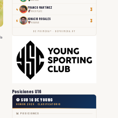
FRANCO MARTÍNEZ
3
4
RIVER PLATE
IGNACIO ROSALES
3
5
MIRAMAR
DE PRIMERA™ · DEPRIMERA.UY
la
o
Posiciones U16
⚽ SUB 16 DE YOUNG
HONOR 2026 · CLASIFICATORIO
📊 POSICIONES