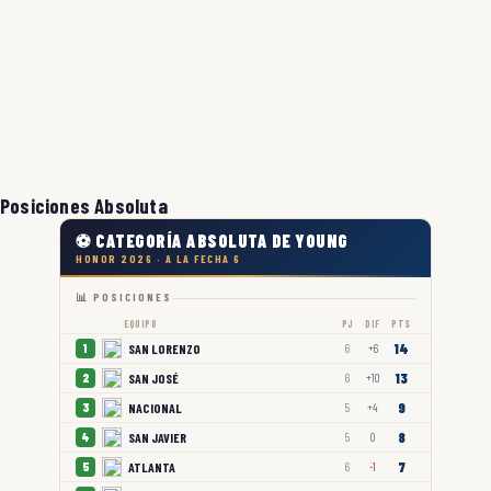
Posiciones Absoluta
⚽ CATEGORÍA ABSOLUTA DE YOUNG
HONOR 2026 · A LA FECHA 6
📊 POSICIONES
EQUIPO
PJ
DIF
PTS
14
SAN LORENZO
1
6
+6
13
SAN JOSÉ
2
6
+10
9
NACIONAL
3
5
+4
8
SAN JAVIER
4
5
0
7
ATLANTA
5
6
-1