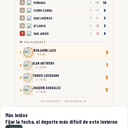
10
PEÑAROL
3
4
+10
6
FERRO CARRIL
4
4
+3
3
SAN LORENZO
5
4
0
3
ATLANTA
6
5
-25
0
SAN JAVIER
7
4
-26
🥅 GOLEADORES
BENJAMÍN LAZO
9
1
PEÑAROL
ALAN ANTIVERO
7
2
EL TRÉBOL
THIAGO LIESEGANG
5
3
EL TRÉBOL
JOAQUÍN GONZÁLEZ
5
4
EL TRÉBOL
DE PRIMERA™ · DEPRIMERA.UY
Más leídos
Fijar la fecha, el deporte más difícil de este invierno