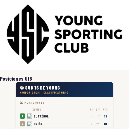
Posiciones U16
⚽ SUB 16 DE YOUNG
HONOR 2026 · CLASIFICATORIO
📊 POSICIONES
EQUIPO
PJ
DIF
PTS
11
EL TRÉBOL
1
5
+17
10
UNIÓN
2
4
+21