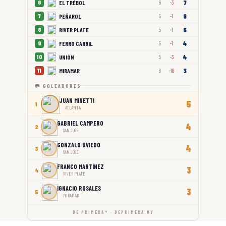
7
EL TRÉBOL
6
6
-3
6
PEÑAROL
7
5
-1
6
RIVER PLATE
8
5
-1
4
FERRO CARRIL
9
5
-1
4
UNIÓN
10
5
-3
3
MIRAMAR
11
6
-10
🥅 GOLEADORES
JUAN MINETTI
5
1
ATLANTA
GABRIEL CAMPERO
4
2
SAN JOSÉ
GONZALO UVIEDO
4
3
SAN JOSÉ
FRANCO MARTÍNEZ
3
4
RIVER PLATE
IGNACIO ROSALES
3
5
MIRAMAR
DE PRIMERA™ · DEPRIMERA.UY