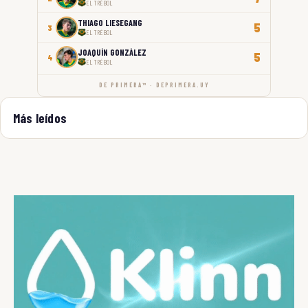
EL TRÉBOL
THIAGO LIESEGANG
5
3
EL TRÉBOL
JOAQUÍN GONZÁLEZ
5
4
EL TRÉBOL
DE PRIMERA™ · DEPRIMERA.UY
Más leídos