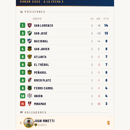
HONOR 2026 · A LA FECHA 6
📊 POSICIONES
EQUIPO
PJ
DIF
PTS
14
SAN LORENZO
1
6
+6
13
SAN JOSÉ
2
6
+10
9
NACIONAL
3
5
+4
8
SAN JAVIER
4
5
0
7
ATLANTA
5
6
-1
7
EL TRÉBOL
6
6
-3
6
PEÑAROL
7
5
-1
6
RIVER PLATE
8
5
-1
4
FERRO CARRIL
9
5
-1
4
UNIÓN
10
5
-3
3
MIRAMAR
11
6
-10
🥅 GOLEADORES
JUAN MINETTI
5
1
ATLANTA