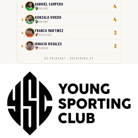
GABRIEL CAMPERO
4
2
SAN JOSÉ
GONZALO UVIEDO
4
3
SAN JOSÉ
FRANCO MARTÍNEZ
3
4
RIVER PLATE
IGNACIO ROSALES
3
5
MIRAMAR
DE PRIMERA™ · DEPRIMERA.UY