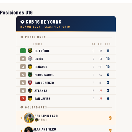
Posiciones U16
⚽ SUB 16 DE YOUNG
HONOR 2026 · CLASIFICATORIO
📊 POSICIONES
EQUIPO
PJ
DIF
PTS
11
EL TRÉBOL
1
5
+17
10
UNIÓN
2
4
+21
10
PEÑAROL
3
4
+10
6
FERRO CARRIL
4
4
+3
3
SAN LORENZO
5
4
0
3
ATLANTA
6
5
-25
0
SAN JAVIER
7
4
-26
🥅 GOLEADORES
BENJAMÍN LAZO
9
1
PEÑAROL
ALAN ANTIVERO
7
2