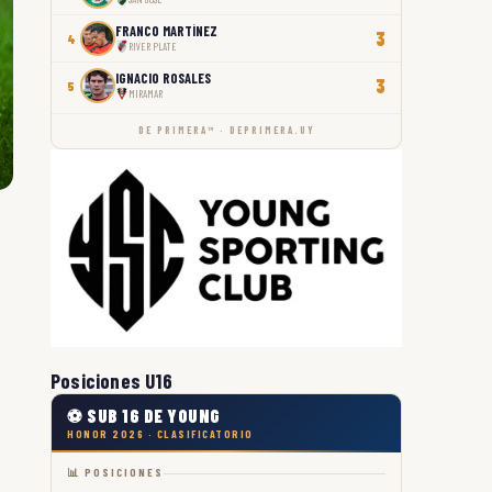
FRANCO MARTÍNEZ
3
4
RIVER PLATE
IGNACIO ROSALES
3
5
MIRAMAR
DE PRIMERA™ · DEPRIMERA.UY
Posiciones U16
⚽ SUB 16 DE YOUNG
HONOR 2026 · CLASIFICATORIO
📊 POSICIONES