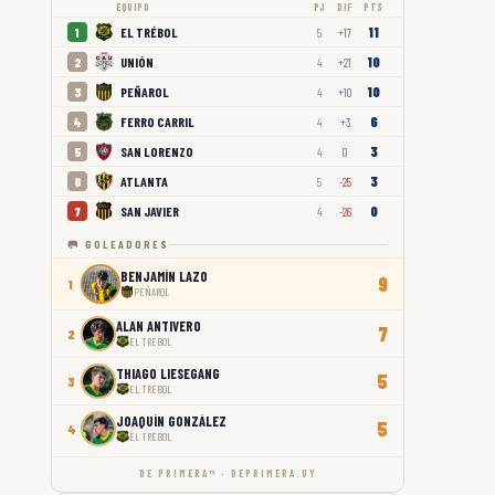
EQUIPO
PJ
DIF
PTS
11
EL TRÉBOL
1
5
+17
10
UNIÓN
2
4
+21
10
PEÑAROL
3
4
+10
6
FERRO CARRIL
4
4
+3
3
SAN LORENZO
5
4
0
3
ATLANTA
6
5
-25
0
SAN JAVIER
7
4
-26
🥅 GOLEADORES
BENJAMÍN LAZO
9
1
PEÑAROL
ALAN ANTIVERO
7
2
EL TRÉBOL
THIAGO LIESEGANG
5
3
EL TRÉBOL
JOAQUÍN GONZÁLEZ
5
4
EL TRÉBOL
DE PRIMERA™ · DEPRIMERA.UY