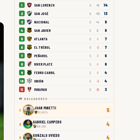
14
SAN LORENZO
1
6
+6
13
SAN JOSÉ
2
6
+10
9
NACIONAL
3
5
+4
8
SAN JAVIER
4
5
0
7
ATLANTA
5
6
-1
7
EL TRÉBOL
6
6
-3
6
PEÑAROL
7
5
-1
6
RIVER PLATE
8
5
-1
4
FERRO CARRIL
9
5
-1
4
UNIÓN
10
5
-3
3
MIRAMAR
11
6
-10
🥅 GOLEADORES
JUAN MINETTI
5
1
ATLANTA
GABRIEL CAMPERO
4
2
SAN JOSÉ
GONZALO UVIEDO
4
3
SAN JOSÉ