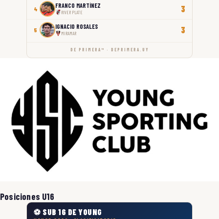
FRANCO MARTÍNEZ
3
4
RIVER PLATE
IGNACIO ROSALES
3
5
MIRAMAR
DE PRIMERA™ · DEPRIMERA.UY
Posiciones U16
⚽ SUB 16 DE YOUNG