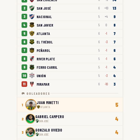
13
SAN JOSÉ
2
6
+10
9
NACIONAL
3
5
+4
8
SAN JAVIER
4
5
0
7
ATLANTA
5
6
-1
7
EL TRÉBOL
6
6
-3
6
PEÑAROL
7
5
-1
6
RIVER PLATE
8
5
-1
4
FERRO CARRIL
9
5
-1
4
UNIÓN
10
5
-3
3
MIRAMAR
11
6
-10
🥅 GOLEADORES
JUAN MINETTI
5
1
ATLANTA
GABRIEL CAMPERO
4
2
SAN JOSÉ
GONZALO UVIEDO
4
3
SAN JOSÉ