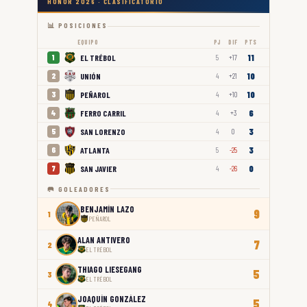
HONOR 2026 · CLASIFICATORIO
📊 POSICIONES
EQUIPO
PJ
DIF
PTS
11
EL TRÉBOL
1
5
+17
10
UNIÓN
2
4
+21
10
PEÑAROL
3
4
+10
6
FERRO CARRIL
4
4
+3
3
SAN LORENZO
5
4
0
3
ATLANTA
6
5
-25
0
SAN JAVIER
7
4
-26
🥅 GOLEADORES
BENJAMÍN LAZO
9
1
PEÑAROL
ALAN ANTIVERO
7
2
EL TRÉBOL
THIAGO LIESEGANG
5
3
EL TRÉBOL
JOAQUÍN GONZÁLEZ
5
4