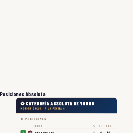
Posiciones Absoluta
⚽ CATEGORÍA ABSOLUTA DE YOUNG
HONOR 2026 · A LA FECHA 6
📊 POSICIONES
EQUIPO
PJ
DIF
PTS
14
SAN LORENZO
1
6
+6