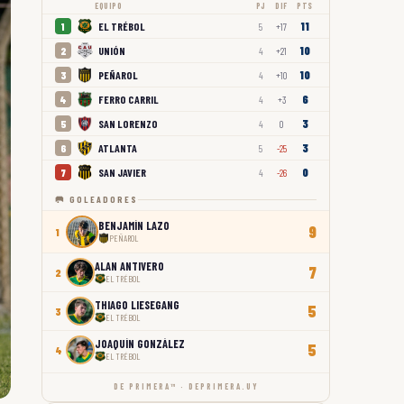
EQUIPO
PJ
DIF
PTS
11
EL TRÉBOL
1
5
+17
10
UNIÓN
2
4
+21
10
PEÑAROL
3
4
+10
6
FERRO CARRIL
4
4
+3
3
SAN LORENZO
5
4
0
3
ATLANTA
6
5
-25
0
SAN JAVIER
7
4
-26
🥅 GOLEADORES
BENJAMÍN LAZO
9
1
PEÑAROL
ALAN ANTIVERO
7
2
EL TRÉBOL
THIAGO LIESEGANG
5
3
EL TRÉBOL
JOAQUÍN GONZÁLEZ
5
4
EL TRÉBOL
DE PRIMERA™ · DEPRIMERA.UY