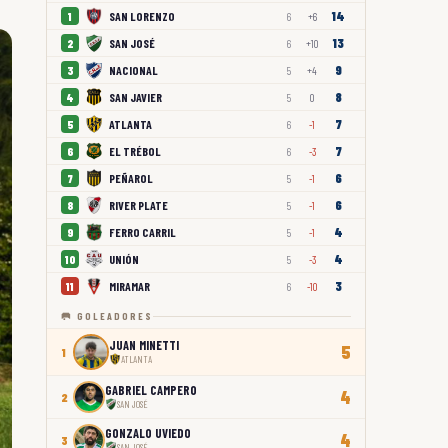
14
SAN LORENZO
1
6
+6
13
SAN JOSÉ
2
6
+10
9
NACIONAL
3
5
+4
8
SAN JAVIER
4
5
0
7
ATLANTA
5
6
-1
7
EL TRÉBOL
6
6
-3
6
PEÑAROL
7
5
-1
6
RIVER PLATE
8
5
-1
4
FERRO CARRIL
9
5
-1
4
UNIÓN
10
5
-3
3
MIRAMAR
11
6
-10
🥅 GOLEADORES
JUAN MINETTI
5
1
ATLANTA
GABRIEL CAMPERO
4
2
SAN JOSÉ
GONZALO UVIEDO
4
3
SAN JOSÉ