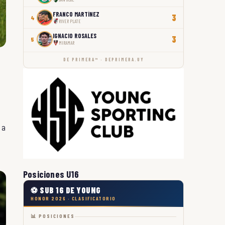
FRANCO MARTÍNEZ
3
4
RIVER PLATE
IGNACIO ROSALES
3
5
MIRAMAR
DE PRIMERA™ · DEPRIMERA.UY
 a
Posiciones U16
⚽ SUB 16 DE YOUNG
HONOR 2026 · CLASIFICATORIO
📊 POSICIONES