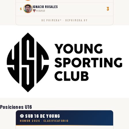
IGNACIO ROSALES
3
5
MIRAMAR
DE PRIMERA™ · DEPRIMERA.UY
Posiciones U16
⚽ SUB 16 DE YOUNG
HONOR 2026 · CLASIFICATORIO