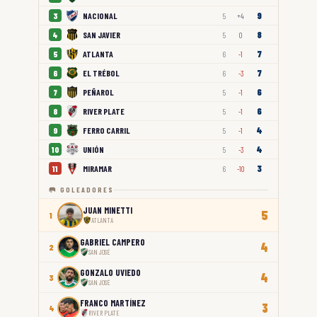
9
NACIONAL
3
5
+4
8
SAN JAVIER
4
5
0
7
ATLANTA
5
6
-1
7
EL TRÉBOL
6
6
-3
6
PEÑAROL
7
5
-1
6
RIVER PLATE
8
5
-1
4
FERRO CARRIL
9
5
-1
4
UNIÓN
10
5
-3
3
MIRAMAR
11
6
-10
🥅 GOLEADORES
JUAN MINETTI
5
1
ATLANTA
GABRIEL CAMPERO
4
2
SAN JOSÉ
GONZALO UVIEDO
4
3
SAN JOSÉ
FRANCO MARTÍNEZ
3
4
RIVER PLATE