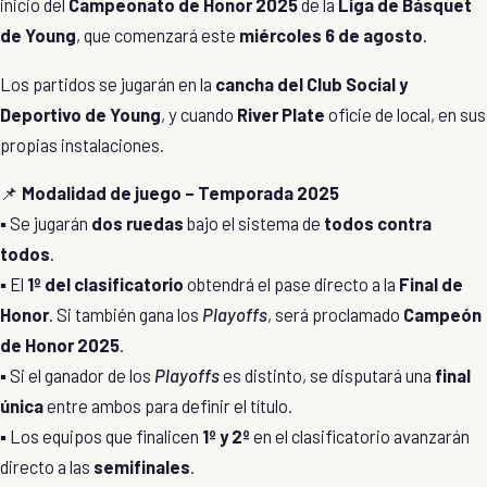
inicio del
Campeonato de Honor 2025
de la
Liga de Básquet
de Young
, que comenzará este
miércoles 6 de agosto
.
Los partidos se jugarán en la
cancha del Club Social y
Deportivo de Young
, y cuando
River Plate
oficie de local, en sus
propias instalaciones.
📌
Modalidad de juego – Temporada 2025
▪️ Se jugarán
dos ruedas
bajo el sistema de
todos contra
todos
.
▪️ El
1º del clasificatorio
obtendrá el pase directo a la
Final de
Honor
. Si también gana los
Playoffs
, será proclamado
Campeón
de Honor 2025
.
▪️ Si el ganador de los
Playoffs
es distinto, se disputará una
final
única
entre ambos para definir el título.
▪️ Los equipos que finalicen
1º y 2º
en el clasificatorio avanzarán
directo a las
semifinales
.