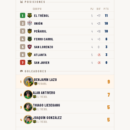
📊 POSICIONES
EQUIPO
PJ
DIF
PTS
11
EL TRÉBOL
1
5
+17
10
UNIÓN
2
4
+21
10
PEÑAROL
3
4
+10
6
FERRO CARRIL
4
4
+3
3
SAN LORENZO
5
4
0
3
ATLANTA
6
5
-25
0
SAN JAVIER
7
4
-26
🥅 GOLEADORES
BENJAMÍN LAZO
9
1
PEÑAROL
ALAN ANTIVERO
7
2
EL TRÉBOL
THIAGO LIESEGANG
5
3
EL TRÉBOL
JOAQUÍN GONZÁLEZ
5
4
EL TRÉBOL