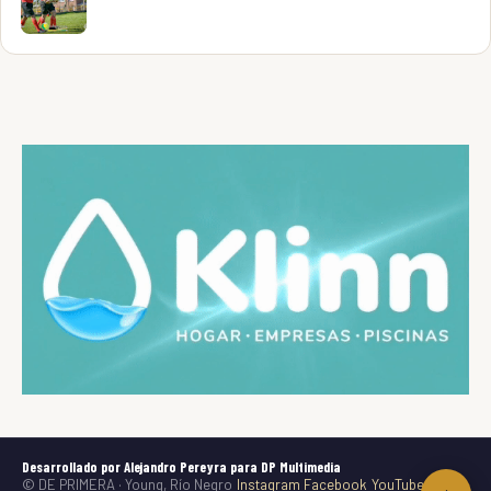
Desarrollado por Alejandro Pereyra para DP Multimedia
© DE PRIMERA · Young, Río Negro
Instagram
Facebook
YouTube
TikTok