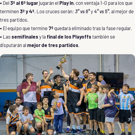
▪️ Del
3º al 6º lugar
jugarán el
Play In
, con ventaja 1-0 para los que
terminen
3º y 4º
. Los cruces serán:
3° vs 6°
y
4° vs 5°
, al mejor de
tres partidos.
▪️ El equipo que termine
7º
quedará eliminado tras la fase regular.
▪️ Las
semifinales
y la
final de los Playoffs
también se
disputarán al
mejor de tres partidos
.