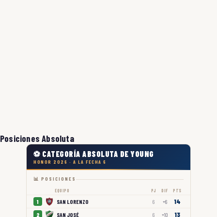
Posiciones Absoluta
⚽ CATEGORÍA ABSOLUTA DE YOUNG
HONOR 2026 · A LA FECHA 6
📊 POSICIONES
EQUIPO
PJ
DIF
PTS
14
SAN LORENZO
1
6
+6
13
SAN JOSÉ
2
6
+10