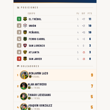
📊 POSICIONES
EQUIPO
PJ
DIF
PTS
11
EL TRÉBOL
1
5
+17
10
UNIÓN
2
4
+21
10
PEÑAROL
3
4
+10
6
FERRO CARRIL
4
4
+3
3
SAN LORENZO
5
4
0
3
ATLANTA
6
5
-25
0
SAN JAVIER
7
4
-26
🥅 GOLEADORES
BENJAMÍN LAZO
9
1
PEÑAROL
ALAN ANTIVERO
7
2
EL TRÉBOL
THIAGO LIESEGANG
5
3
EL TRÉBOL
JOAQUÍN GONZÁLEZ
5
4
EL TRÉBOL