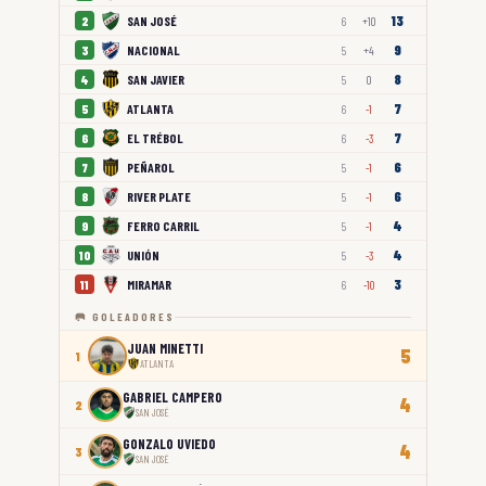
13
SAN JOSÉ
2
6
+10
9
NACIONAL
3
5
+4
8
SAN JAVIER
4
5
0
7
ATLANTA
5
6
-1
7
EL TRÉBOL
6
6
-3
6
PEÑAROL
7
5
-1
6
RIVER PLATE
8
5
-1
4
FERRO CARRIL
9
5
-1
4
UNIÓN
10
5
-3
3
MIRAMAR
11
6
-10
🥅 GOLEADORES
JUAN MINETTI
5
1
ATLANTA
GABRIEL CAMPERO
4
2
SAN JOSÉ
GONZALO UVIEDO
4
3
SAN JOSÉ