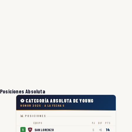
Posiciones Absoluta
⚽ CATEGORÍA ABSOLUTA DE YOUNG
HONOR 2026 · A LA FECHA 6
📊 POSICIONES
EQUIPO
PJ
DIF
PTS
14
SAN LORENZO
1
6
+6