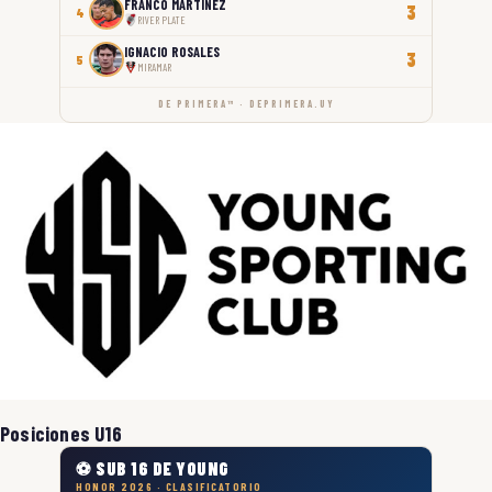
FRANCO MARTÍNEZ
3
4
RIVER PLATE
IGNACIO ROSALES
3
5
MIRAMAR
DE PRIMERA™ · DEPRIMERA.UY
Posiciones U16
⚽ SUB 16 DE YOUNG
HONOR 2026 · CLASIFICATORIO