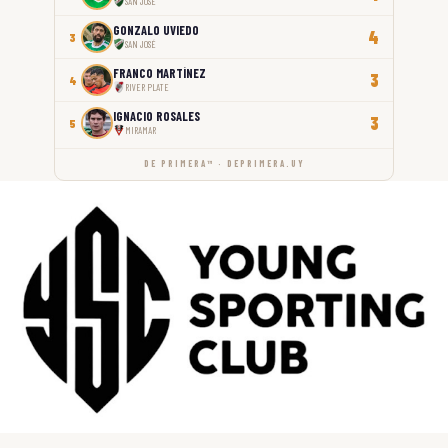
SAN JOSÉ
GONZALO UVIEDO
4
3
SAN JOSÉ
FRANCO MARTÍNEZ
3
4
RIVER PLATE
IGNACIO ROSALES
3
5
MIRAMAR
DE PRIMERA™ · DEPRIMERA.UY