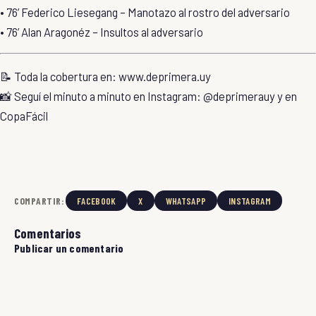
• 76’ Federico Liesegang – Manotazo al rostro del adversario
• 76’ Alan Aragonéz – Insultos al adversario
📝 Toda la cobertura en:
www.deprimera.uy
📸 Seguí el minuto a minuto en Instagram:
@deprimerauy
y en
CopaFácil
COMPARTIR:
FACEBOOK
X
WHATSAPP
INSTAGRAM
Comentarios
Publicar un comentario