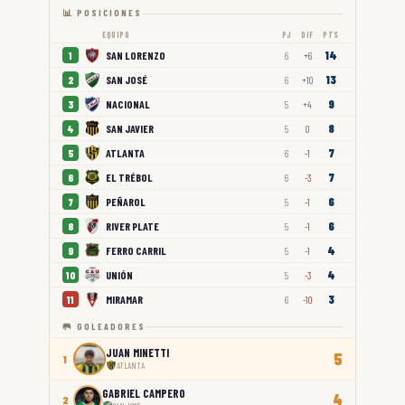
📊 POSICIONES
EQUIPO
PJ
DIF
PTS
14
SAN LORENZO
1
6
+6
13
SAN JOSÉ
2
6
+10
9
NACIONAL
3
5
+4
8
SAN JAVIER
4
5
0
7
ATLANTA
5
6
-1
7
EL TRÉBOL
6
6
-3
6
PEÑAROL
7
5
-1
6
RIVER PLATE
8
5
-1
4
FERRO CARRIL
9
5
-1
4
UNIÓN
10
5
-3
3
MIRAMAR
11
6
-10
🥅 GOLEADORES
JUAN MINETTI
5
1
ATLANTA
GABRIEL CAMPERO
4
2