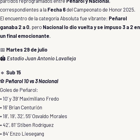
partidos reprogramados entre
Peñarol y Nacional
,
correspondientes a la
Fecha 6
del Campeonato de Honor 2025.
El encuentro de la categoría Absoluta fue vibrante:
Peñarol
ganaba 2 a 0
, pero
Nacional lo dio vuelta y se impuso 3 a 2 en
un final emocionante
.
📅
Martes 29 de julio
🏟️
Estadio Juan Antonio Lavalleja
🔹
Sub 15
⚽
Peñarol 10 vs 3 Nacional
Goles de Peñarol:
• 10’ y 39’ Maximiliano Fredo
• 16’ Brian Centurión
• 18’, 19’, 32’, 55’ Osvaldo Morales
• 42’, 81’ Stiben Rodríguez
• 84’ Enzo Liesegang