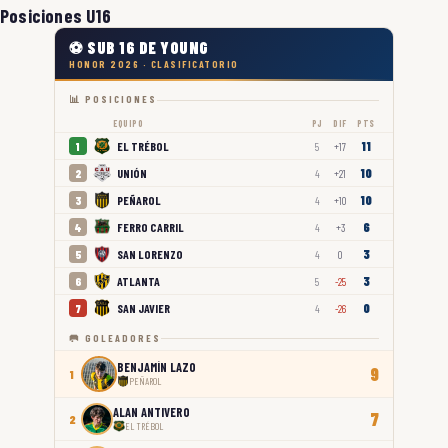
Posiciones U16
⚽ SUB 16 DE YOUNG
HONOR 2026 · CLASIFICATORIO
📊 POSICIONES
EQUIPO
PJ
DIF
PTS
11
EL TRÉBOL
1
5
+17
10
UNIÓN
2
4
+21
10
PEÑAROL
3
4
+10
6
FERRO CARRIL
4
4
+3
3
SAN LORENZO
5
4
0
3
ATLANTA
6
5
-25
0
SAN JAVIER
7
4
-26
🥅 GOLEADORES
BENJAMÍN LAZO
9
1
PEÑAROL
ALAN ANTIVERO
7
2
EL TRÉBOL