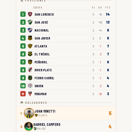
📊 POSICIONES
EQUIPO
PJ
DIF
PTS
14
SAN LORENZO
1
6
+6
13
SAN JOSÉ
2
6
+10
9
NACIONAL
3
5
+4
8
SAN JAVIER
4
5
0
7
ATLANTA
5
6
-1
7
EL TRÉBOL
6
6
-3
6
PEÑAROL
7
5
-1
6
RIVER PLATE
8
5
-1
4
FERRO CARRIL
9
5
-1
4
UNIÓN
10
5
-3
3
MIRAMAR
11
6
-10
🥅 GOLEADORES
JUAN MINETTI
5
1
ATLANTA
GABRIEL CAMPERO
4
2
SAN JOSÉ