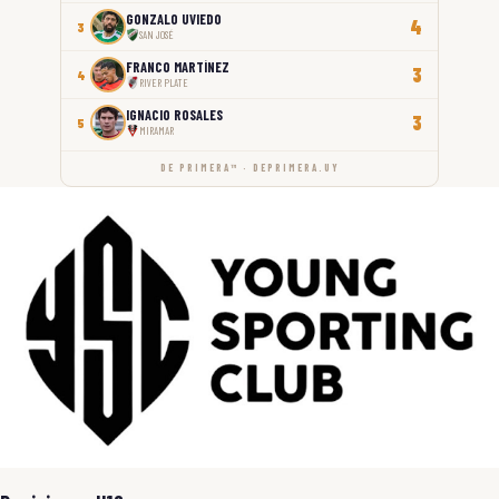
GONZALO UVIEDO
4
3
SAN JOSÉ
FRANCO MARTÍNEZ
3
4
RIVER PLATE
IGNACIO ROSALES
3
5
MIRAMAR
DE PRIMERA™ · DEPRIMERA.UY