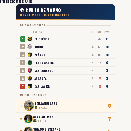
Posiciones U16
⚽ SUB 16 DE YOUNG
HONOR 2026 · CLASIFICATORIO
📊 POSICIONES
EQUIPO
PJ
DIF
PTS
11
EL TRÉBOL
1
5
+17
10
UNIÓN
2
4
+21
10
PEÑAROL
3
4
+10
6
FERRO CARRIL
4
4
+3
3
SAN LORENZO
5
4
0
3
ATLANTA
6
5
-25
0
SAN JAVIER
7
4
-26
🥅 GOLEADORES
BENJAMÍN LAZO
9
1
PEÑAROL
ALAN ANTIVERO
7
2
EL TRÉBOL
THIAGO LIESEGANG