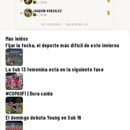
5
3
EL TRÉBOL
JOAQUÍN GONZÁLEZ
5
4
EL TRÉBOL
DE PRIMERA™ · DEPRIMERA.UY
Más leídos
Fijar la fecha, el deporte más difícil de este invierno
La Sub 13 femenina está en la siguiente fase
#COPAOFI | Dura caída
El domingo debuta Young en Sub 16