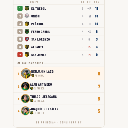
EQUIPO
PJ
DIF
PTS
11
EL TRÉBOL
1
5
+17
10
UNIÓN
2
4
+21
10
PEÑAROL
3
4
+10
6
FERRO CARRIL
4
4
+3
3
SAN LORENZO
5
4
0
3
ATLANTA
6
5
-25
0
SAN JAVIER
7
4
-26
🥅 GOLEADORES
BENJAMÍN LAZO
9
1
PEÑAROL
ALAN ANTIVERO
7
2
EL TRÉBOL
THIAGO LIESEGANG
5
3
EL TRÉBOL
JOAQUÍN GONZÁLEZ
5
4
EL TRÉBOL
DE PRIMERA™ · DEPRIMERA.UY