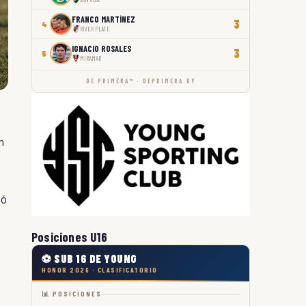
FRANCO MARTÍNEZ
3
4
RIVER PLATE
IGNACIO ROSALES
3
5
MIRAMAR
DE PRIMERA™ · DEPRIMERA.UY
n
pó
Posiciones U16
⚽ SUB 16 DE YOUNG
HONOR 2026 · CLASIFICATORIO
📊 POSICIONES