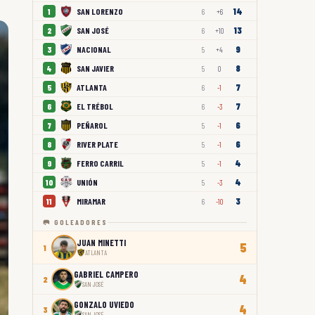
14
SAN LORENZO
1
6
+6
13
SAN JOSÉ
2
6
+10
9
NACIONAL
3
5
+4
8
SAN JAVIER
4
5
0
7
ATLANTA
5
6
-1
7
EL TRÉBOL
6
6
-3
6
PEÑAROL
7
5
-1
6
RIVER PLATE
8
5
-1
4
FERRO CARRIL
9
5
-1
4
UNIÓN
10
5
-3
3
MIRAMAR
11
6
-10
🥅 GOLEADORES
JUAN MINETTI
5
1
ATLANTA
GABRIEL CAMPERO
4
2
SAN JOSÉ
GONZALO UVIEDO
4
3
SAN JOSÉ