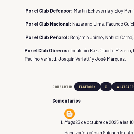
Por el
Club Defensor
:
Martín Echeverría y Eloy Perf
Por el
Club Nacional
:
Nazareno Lima, Facundo Guich
Por el
Club Peñarol
:
Benjamín Jaime, Nahuel Carbaja
Por el
Club Obreros
:
Indalecio Baz, Claudio Pizarro, 
Paulino Varietti, Joaquín Varietti y José Márquez.
COMPARTIR:
FACEBOOK
X
WHATSAPP
Comentarios
Mago
23 de octubre de 2025 a las 1
Hace varios años q Guichon le está 