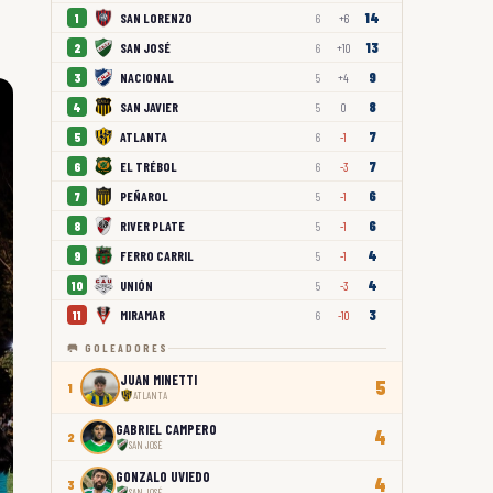
14
SAN LORENZO
1
6
+6
13
SAN JOSÉ
2
6
+10
9
NACIONAL
3
5
+4
8
SAN JAVIER
4
5
0
7
ATLANTA
5
6
-1
7
EL TRÉBOL
6
6
-3
6
PEÑAROL
7
5
-1
6
RIVER PLATE
8
5
-1
4
FERRO CARRIL
9
5
-1
4
UNIÓN
10
5
-3
3
MIRAMAR
11
6
-10
🥅 GOLEADORES
JUAN MINETTI
5
1
ATLANTA
GABRIEL CAMPERO
4
2
SAN JOSÉ
GONZALO UVIEDO
4
3
SAN JOSÉ