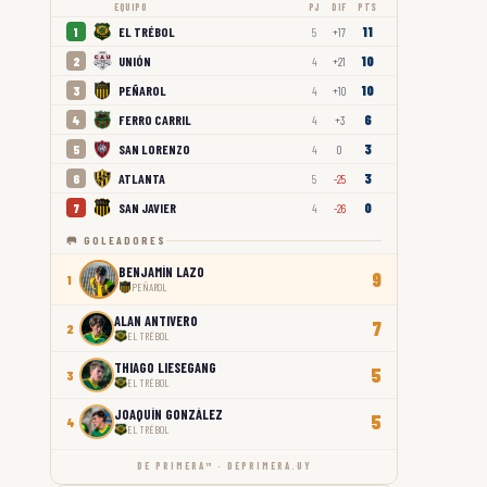
EQUIPO
PJ
DIF
PTS
11
EL TRÉBOL
1
5
+17
10
UNIÓN
2
4
+21
10
PEÑAROL
3
4
+10
6
FERRO CARRIL
4
4
+3
3
SAN LORENZO
5
4
0
3
ATLANTA
6
5
-25
0
SAN JAVIER
7
4
-26
🥅 GOLEADORES
BENJAMÍN LAZO
9
1
PEÑAROL
ALAN ANTIVERO
7
2
EL TRÉBOL
THIAGO LIESEGANG
5
3
EL TRÉBOL
JOAQUÍN GONZÁLEZ
5
4
EL TRÉBOL
DE PRIMERA™ · DEPRIMERA.UY