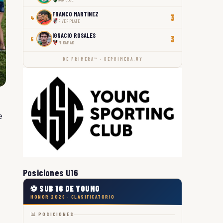
FRANCO MARTÍNEZ
3
4
RIVER PLATE
IGNACIO ROSALES
3
5
MIRAMAR
DE PRIMERA™ · DEPRIMERA.UY
e
Posiciones U16
⚽ SUB 16 DE YOUNG
HONOR 2026 · CLASIFICATORIO
📊 POSICIONES