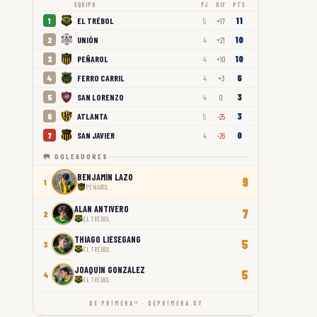
EQUIPO
PJ
DIF
PTS
11
EL TRÉBOL
1
5
+17
10
UNIÓN
2
4
+21
10
PEÑAROL
3
4
+10
6
FERRO CARRIL
4
4
+3
3
SAN LORENZO
5
4
0
3
ATLANTA
6
5
-25
0
SAN JAVIER
7
4
-26
🥅 GOLEADORES
BENJAMÍN LAZO
9
1
PEÑAROL
ALAN ANTIVERO
7
2
EL TRÉBOL
THIAGO LIESEGANG
5
3
EL TRÉBOL
JOAQUÍN GONZÁLEZ
5
4
EL TRÉBOL
DE PRIMERA™ · DEPRIMERA.UY