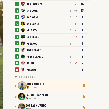
14
SAN LORENZO
1
6
+6
13
SAN JOSÉ
2
6
+10
9
NACIONAL
3
5
+4
8
SAN JAVIER
4
5
0
7
ATLANTA
5
6
-1
7
EL TRÉBOL
6
6
-3
6
PEÑAROL
7
5
-1
6
RIVER PLATE
8
5
-1
4
FERRO CARRIL
9
5
-1
4
UNIÓN
10
5
-3
3
MIRAMAR
11
6
-10
🥅 GOLEADORES
JUAN MINETTI
5
1
ATLANTA
GABRIEL CAMPERO
4
2
SAN JOSÉ
GONZALO UVIEDO
4
3
SAN JOSÉ