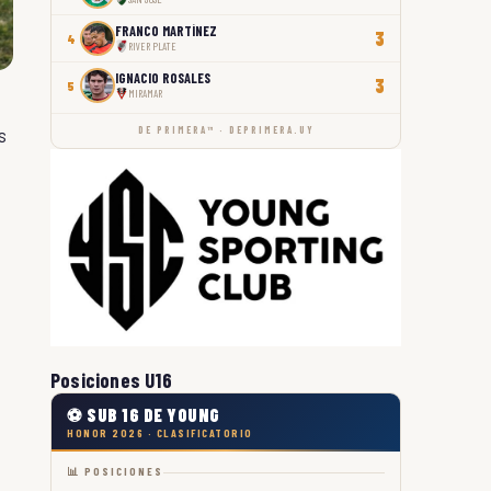
FRANCO MARTÍNEZ
3
4
RIVER PLATE
IGNACIO ROSALES
3
5
MIRAMAR
s
DE PRIMERA™ · DEPRIMERA.UY
Posiciones U16
⚽ SUB 16 DE YOUNG
HONOR 2026 · CLASIFICATORIO
📊 POSICIONES