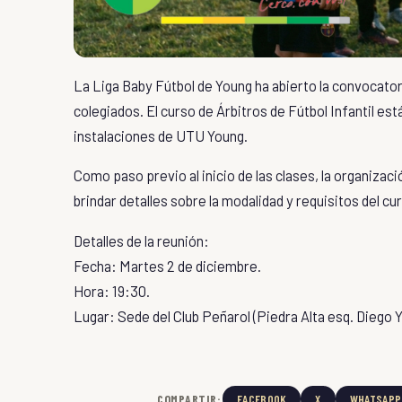
La Liga Baby Fútbol de Young
ha abierto la convocato
colegiados
. El
curso de Árbitros de Fútbol Infantil
está
instalaciones de
UTU Young
.
Como paso previo al inicio de las clases, la organizaci
brindar detalles sobre la modalidad y requisitos del cu
Detalles de la reunión:
Fecha: Martes 2 de diciembre.
Hora: 19:30.
Lugar: Sede del
Club Peñarol
(
Piedra Alta esq. Diego 
COMPARTIR:
FACEBOOK
X
WHATSAPP