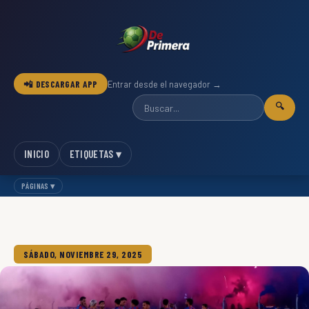
📲 DESCARGAR APP
Entrar desde el navegador →
🔍
INICIO
ETIQUETAS ▾
PÁGINAS ▾
SÁBADO, NOVIEMBRE 29, 2025