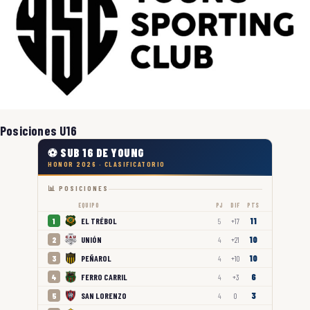
Posiciones U16
⚽ SUB 16 DE YOUNG
HONOR 2026 · CLASIFICATORIO
📊 POSICIONES
EQUIPO
PJ
DIF
PTS
11
EL TRÉBOL
1
5
+17
10
UNIÓN
2
4
+21
10
PEÑAROL
3
4
+10
6
FERRO CARRIL
4
4
+3
3
SAN LORENZO
5
4
0