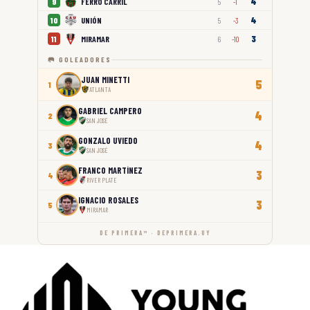
4
FERRO CARRIL
9
5
-1
4
UNIÓN
10
5
-3
3
MIRAMAR
11
6
-10
🥅 GOLEADORES
JUAN MINETTI
5
1
ATLANTA
GABRIEL CAMPERO
4
2
SAN JOSÉ
GONZALO UVIEDO
4
3
SAN JOSÉ
FRANCO MARTÍNEZ
3
4
RIVER PLATE
IGNACIO ROSALES
3
5
MIRAMAR
DE PRIMERA™ · DEPRIMERA.UY