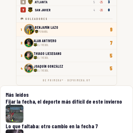
3
ATLANTA
6
5
-25
0
SAN JAVIER
7
4
-26
🥅 GOLEADORES
BENJAMÍN LAZO
9
1
PEÑAROL
ALAN ANTIVERO
7
2
EL TRÉBOL
THIAGO LIESEGANG
5
3
EL TRÉBOL
JOAQUÍN GONZÁLEZ
5
4
EL TRÉBOL
DE PRIMERA™ · DEPRIMERA.UY
Más leídos
Fijar la fecha, el deporte más difícil de este invierno
Lo que faltaba: otro cambio en la fecha 7