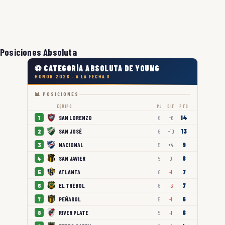
Posiciones Absoluta
⚽ CATEGORÍA ABSOLUTA DE YOUNG
HONOR 2026 · A LA FECHA 6
📊 POSICIONES
EQUIPO
PJ
DIF
PTS
14
SAN LORENZO
1
6
+6
13
SAN JOSÉ
2
6
+10
9
NACIONAL
3
5
+4
8
SAN JAVIER
4
5
0
7
ATLANTA
5
6
-1
7
EL TRÉBOL
6
6
-3
6
PEÑAROL
7
5
-1
6
RIVER PLATE
8
5
-1