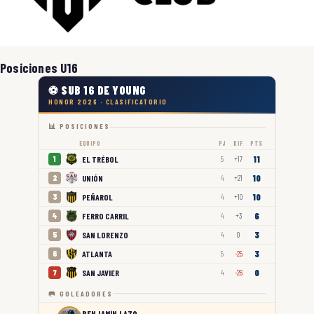
Posiciones U16
⚽ SUB 16 DE YOUNG
HONOR 2026 · CLASIFICATORIO
📊 POSICIONES
EQUIPO
PJ
DIF
PTS
11
EL TRÉBOL
1
5
+17
10
UNIÓN
2
4
+21
10
PEÑAROL
3
4
+10
6
FERRO CARRIL
4
4
+3
3
SAN LORENZO
5
4
0
3
ATLANTA
6
5
-25
0
SAN JAVIER
7
4
-26
🥅 GOLEADORES
BENJAMÍN LAZO