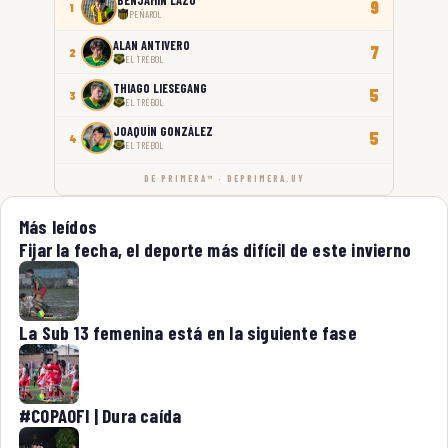
9
1
PEÑAROL
ALAN ANTIVERO
7
2
EL TRÉBOL
THIAGO LIESEGANG
5
3
EL TRÉBOL
JOAQUÍN GONZÁLEZ
5
4
EL TRÉBOL
DE PRIMERA™ · DEPRIMERA.UY
Más leídos
Fijar la fecha, el deporte más difícil de este invierno
La Sub 13 femenina está en la siguiente fase
#COPAOFI | Dura caída