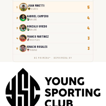
JUAN MINETTI
5
1
ATLANTA
GABRIEL CAMPERO
4
2
SAN JOSÉ
GONZALO UVIEDO
4
3
SAN JOSÉ
FRANCO MARTÍNEZ
3
4
RIVER PLATE
IGNACIO ROSALES
3
5
MIRAMAR
DE PRIMERA™ · DEPRIMERA.UY