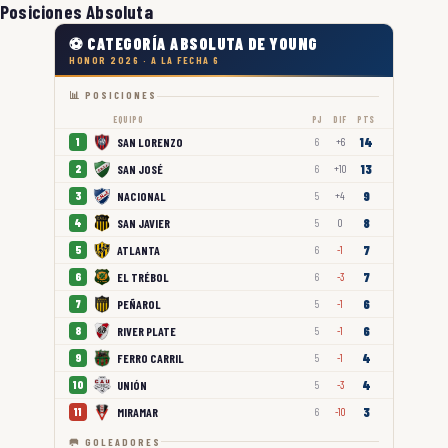
Posiciones Absoluta
⚽ CATEGORÍA ABSOLUTA DE YOUNG
HONOR 2026 · A LA FECHA 6
📊 POSICIONES
EQUIPO
PJ
DIF
PTS
14
SAN LORENZO
1
6
+6
13
SAN JOSÉ
2
6
+10
9
NACIONAL
3
5
+4
8
SAN JAVIER
4
5
0
7
ATLANTA
5
6
-1
7
EL TRÉBOL
6
6
-3
6
PEÑAROL
7
5
-1
6
RIVER PLATE
8
5
-1
4
FERRO CARRIL
9
5
-1
4
UNIÓN
10
5
-3
3
MIRAMAR
11
6
-10
🥅 GOLEADORES