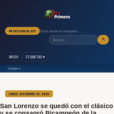
📲 DESCARGAR APP
Entrar desde el navegador →
🔍
INICIO
ETIQUETAS ▾
PÁGINAS ▾
LUNES, DICIEMBRE 22, 2025
San Lorenzo se quedó con el clásico
y se consagró Bicampeón de la