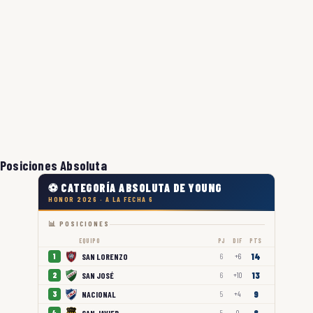
Posiciones Absoluta
⚽ CATEGORÍA ABSOLUTA DE YOUNG
HONOR 2026 · A LA FECHA 6
📊 POSICIONES
EQUIPO
PJ
DIF
PTS
14
SAN LORENZO
1
6
+6
13
SAN JOSÉ
2
6
+10
9
NACIONAL
3
5
+4
8
SAN JAVIER
4
5
0