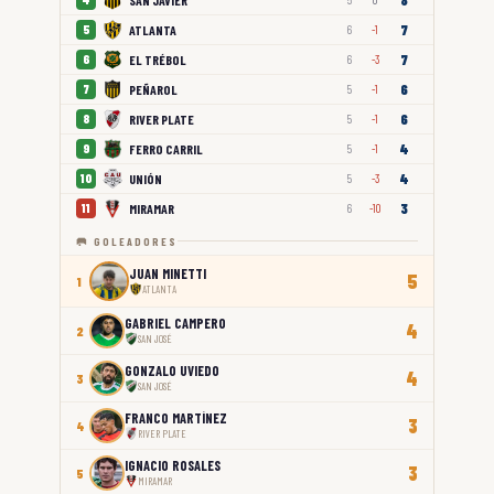
7
ATLANTA
5
6
-1
7
EL TRÉBOL
6
6
-3
6
PEÑAROL
7
5
-1
6
RIVER PLATE
8
5
-1
4
FERRO CARRIL
9
5
-1
4
UNIÓN
10
5
-3
3
MIRAMAR
11
6
-10
🥅 GOLEADORES
JUAN MINETTI
5
1
ATLANTA
GABRIEL CAMPERO
4
2
SAN JOSÉ
GONZALO UVIEDO
4
3
SAN JOSÉ
FRANCO MARTÍNEZ
3
4
RIVER PLATE
IGNACIO ROSALES
3
5
MIRAMAR