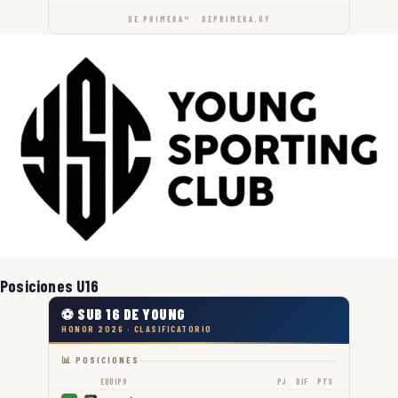
DE PRIMERA™ · DEPRIMERA.UY
Posiciones U16
⚽ SUB 16 DE YOUNG
HONOR 2026 · CLASIFICATORIO
📊 POSICIONES
EQUIPO
PJ
DIF
PTS