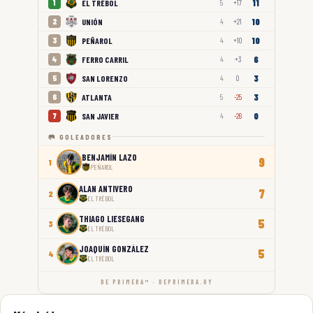
11
EL TRÉBOL
1
5
+17
10
UNIÓN
2
4
+21
10
PEÑAROL
3
4
+10
6
FERRO CARRIL
4
4
+3
3
SAN LORENZO
5
4
0
3
ATLANTA
6
5
-25
0
SAN JAVIER
7
4
-26
🥅 GOLEADORES
BENJAMÍN LAZO
9
1
PEÑAROL
ALAN ANTIVERO
7
2
EL TRÉBOL
THIAGO LIESEGANG
5
3
EL TRÉBOL
JOAQUÍN GONZÁLEZ
5
4
EL TRÉBOL
DE PRIMERA™ · DEPRIMERA.UY