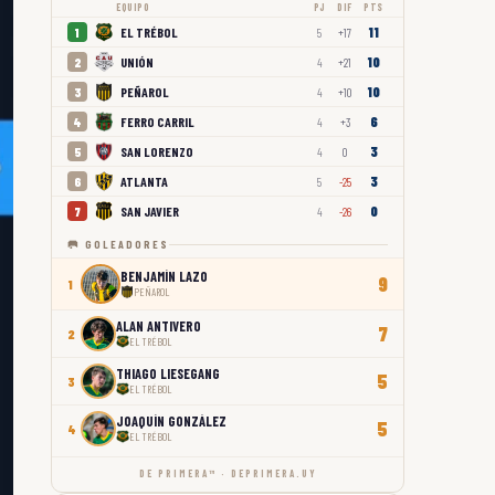
EQUIPO
PJ
DIF
PTS
11
EL TRÉBOL
1
5
+17
10
UNIÓN
2
4
+21
10
PEÑAROL
3
4
+10
6
FERRO CARRIL
4
4
+3
3
SAN LORENZO
5
4
0
3
ATLANTA
6
5
-25
0
SAN JAVIER
7
4
-26
🥅 GOLEADORES
BENJAMÍN LAZO
9
1
PEÑAROL
ALAN ANTIVERO
7
2
EL TRÉBOL
THIAGO LIESEGANG
5
3
EL TRÉBOL
JOAQUÍN GONZÁLEZ
5
4
EL TRÉBOL
DE PRIMERA™ · DEPRIMERA.UY