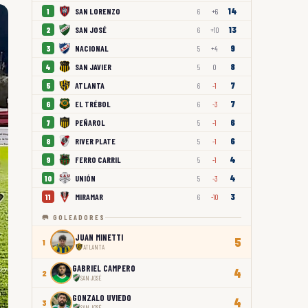
14
SAN LORENZO
1
6
+6
13
SAN JOSÉ
2
6
+10
9
NACIONAL
3
5
+4
8
SAN JAVIER
4
5
0
7
ATLANTA
5
6
-1
7
EL TRÉBOL
6
6
-3
6
PEÑAROL
7
5
-1
6
RIVER PLATE
8
5
-1
4
FERRO CARRIL
9
5
-1
4
UNIÓN
10
5
-3
3
MIRAMAR
11
6
-10
🥅 GOLEADORES
JUAN MINETTI
5
1
ATLANTA
GABRIEL CAMPERO
4
2
SAN JOSÉ
GONZALO UVIEDO
4
3
SAN JOSÉ