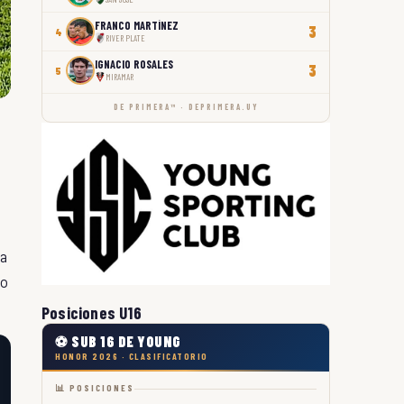
FRANCO MARTÍNEZ
3
4
RIVER PLATE
IGNACIO ROSALES
3
5
MIRAMAR
DE PRIMERA™ · DEPRIMERA.UY
a
ño
Posiciones U16
⚽ SUB 16 DE YOUNG
HONOR 2026 · CLASIFICATORIO
📊 POSICIONES