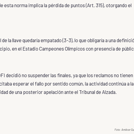
ón de esta norma implica la pérdida de puntos (Art. 315), otorgando el
al de la llave quedaría empatado (3-3), lo que obligaría a una definici
cipio, en el
Estadio Campeones Olímpicos
con presencia de públic
FI decidió no suspender las finales, ya que los reclamos no tienen
taba esperar el fallo por sentido común, la actividad continúa a la
ilidad de una posterior apelación ante el
Tribunal de Alzada
.
Foto:
Amilcar Cu