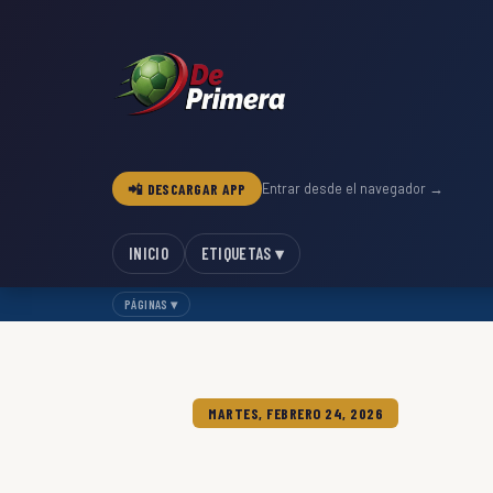
📲 DESCARGAR APP
Entrar desde el navegador →
INICIO
ETIQUETAS ▾
PÁGINAS ▾
MARTES, FEBRERO 24, 2026