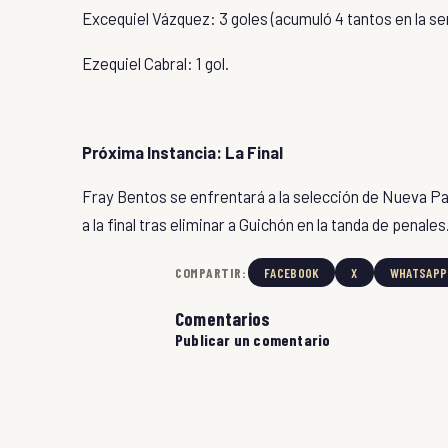
Excequiel Vázquez
: 3 goles (acumuló 4 tantos en la ser
Ezequiel Cabral: 1 gol.
Próxima Instancia: La Final
Fray Bentos se enfrentará a la selección de
Nueva Pa
a la final tras eliminar a
Guichón
en la tanda de penales
COMPARTIR:
FACEBOOK
X
WHATSAPP
Comentarios
Publicar un comentario