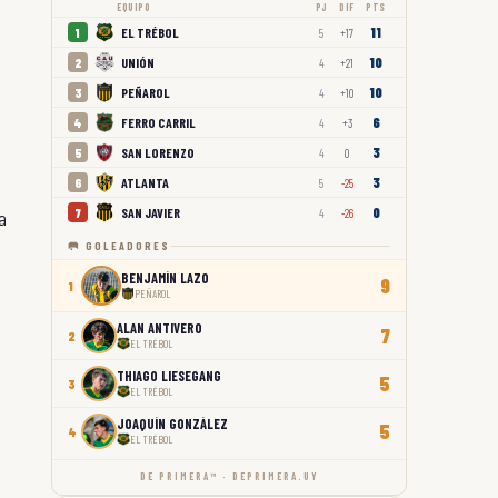
EQUIPO
PJ
DIF
PTS
11
EL TRÉBOL
1
5
+17
10
UNIÓN
2
4
+21
10
PEÑAROL
3
4
+10
6
FERRO CARRIL
4
4
+3
3
SAN LORENZO
5
4
0
3
ATLANTA
6
5
-25
0
SAN JAVIER
7
4
-26
a
🥅 GOLEADORES
BENJAMÍN LAZO
9
1
PEÑAROL
ALAN ANTIVERO
7
2
EL TRÉBOL
THIAGO LIESEGANG
5
3
EL TRÉBOL
JOAQUÍN GONZÁLEZ
5
4
EL TRÉBOL
DE PRIMERA™ · DEPRIMERA.UY