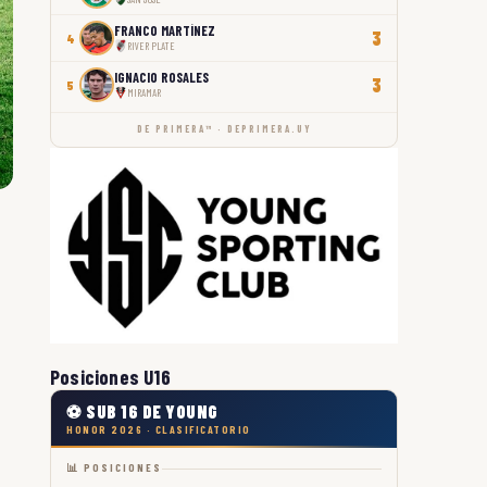
FRANCO MARTÍNEZ
3
4
RIVER PLATE
IGNACIO ROSALES
3
5
MIRAMAR
DE PRIMERA™ · DEPRIMERA.UY
Posiciones U16
⚽ SUB 16 DE YOUNG
HONOR 2026 · CLASIFICATORIO
📊 POSICIONES