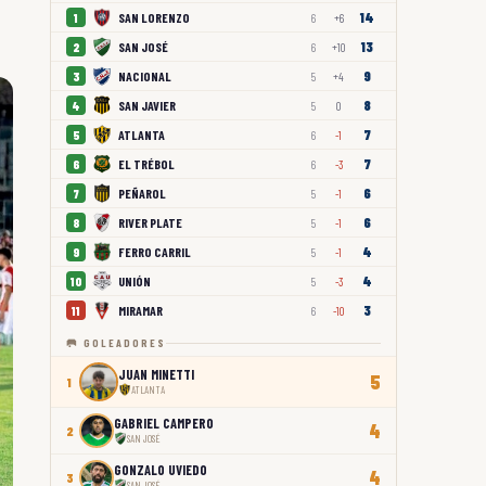
14
SAN LORENZO
1
6
+6
13
SAN JOSÉ
2
6
+10
9
NACIONAL
3
5
+4
8
SAN JAVIER
4
5
0
7
ATLANTA
5
6
-1
7
EL TRÉBOL
6
6
-3
6
PEÑAROL
7
5
-1
6
RIVER PLATE
8
5
-1
4
FERRO CARRIL
9
5
-1
4
UNIÓN
10
5
-3
3
MIRAMAR
11
6
-10
🥅 GOLEADORES
JUAN MINETTI
5
1
ATLANTA
GABRIEL CAMPERO
4
2
SAN JOSÉ
GONZALO UVIEDO
4
3
SAN JOSÉ